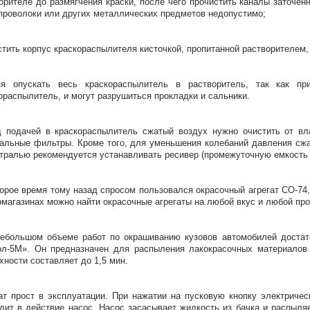
орителе до размягчения краски, после чего прочистить каналы заточе
проволоки или других металлических предметов недопустимо;
стить корпус краскораспылителя кисточкой, пропитанной растворителем,
зя опускать весь краскораспылитель в растворитель, так как п
ораспылитель, и могут разрушиться прокладки и сальники.
 подачей в краскораспылитель сжатый воздух нужно очистить от вла
альные фильтры. Кроме того, для уменьшения колебаний давления сжат
тралью рекомендуется устанавливать ресивер (промежуточную емкость
орое время тому назад спросом пользовался окрасочный агрегат СО-74,
омагазинах можно найти окрасочные агрегаты на любой вкус и любой пр
ебольшом объеме работ по окрашиванию кузовов автомобилей достато
л-5М». Он предназначен для распыления лакокрасочных материалов 
хности составляет до 1,5 мин.
ат прост в эксплуатации. При нажатии на пусковую кнопку электричес
дит в действие насос. Насос засасывает жидкость из бачка и распыля