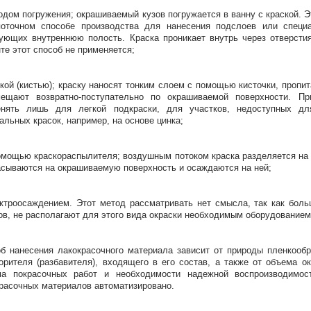
одом погружения; окрашиваемый кузов погружается в ванну с краской. 
поточном способе производства для нанесения подслоев или специ
ующих внутреннюю полость. Краска проникает внутрь через отверстия
те этот способ не применяется;
кой (кистью); краску наносят тонким слоем с помощью кисточки, пропи
мещают возвратно-поступательно по окрашиваемой поверхности. Пр
енять лишь для легкой подкраски, для участков, недоступных дл
альных красок, например, на основе цинка;
омощью краскораспылителя; воздушным потоком краска разделяется на 
сываются на окрашиваемую поверхность и осаждаются на ней;
ктроосаждением. Этот метод рассматривать нет смысла, так как бол
ов, не располагают для этого вида окраски необходимым оборудованием
б нанесения лакокрасочного материала зависит от природы пленкообра
орителя (разбавителя), входящего в его состав, а также от объема о
ма покрасочных работ и необходимости надежной воспроизводимо
расочных материалов автоматизировано.