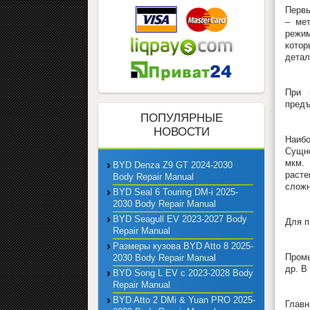
Первы
– ме
режим
котор
детал
При 
предъ
ПОПУЛЯРНЫЕ
НОВОСТИ
Наиб
Сущно
мкм.
BYD Denza Z9 GT 2024-2030
расте
Body Repair Manual
сложн
BYD Seal 6 Touring DM-i 2025-
2030 Body Repair Manual
BYD Seagull EV 2023-2027 Body
Для п
Repair Manual
Размеры кузова BYD Atto 8 2025-
Промы
2030 Body Repair Manual
др. В
BYD Song L EV с 2023-2028 Body
Repair Manual
BYD Atto 2 DMi & Yuan PRO 2025-
Главн