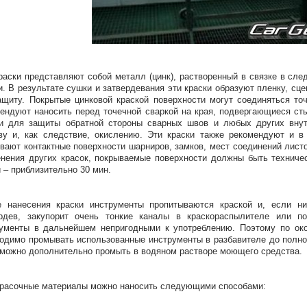
раски представляют собой металл (цинк), растворенный в связке в сл
и. В результате сушки и затвердевания эти краски образуют пленку, 
ащиту. Покрытые цинковой краской поверхности могут соединяться то
ендуют наносить перед точечной сваркой на края, подвергающиеся сты
и для защиты обратной стороны сварных швов и любых других внутр
ву и, как следствие, окислению. Эти краски также рекомендуют и в
вают контактные поверхности шарниров, замков, мест соединений лист
нения других красок, покрываемые поверхности должны быть техничес
 – приблизительно 30 мин.
 нанесения краски инструменты пропитываются краской и, если нич
рдев, закупорит очень тонкие каналы в краскораспылителе или по
ументы в дальнейшем непригодными к употреблению. Поэтому по око
одимо промывать использованные инструменты в разбавителе до полног
 можно дополнительно промыть в водяном растворе моющего средства.
расочные материалы можно наносить следующими способами: