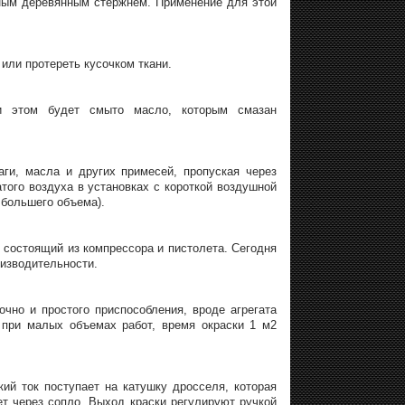
нным деревянным стержнем. Применение для этой
 или протереть кусочком ткани.
ри этом будет смыто масло, которым смазан
ги, масла и других примесей, пропуская через
ого воздуха в установках с короткой воздушной
 большего объема).
 состоящий из компрессора и пистолета. Сегодня
оизводительности.
чно и простого приспособления, вроде агрегата
при малых объемах работ, время окраски 1 м2
кий ток поступает на катушку дросселя, которая
ет через сопло. Выход краски регулируют ручкой