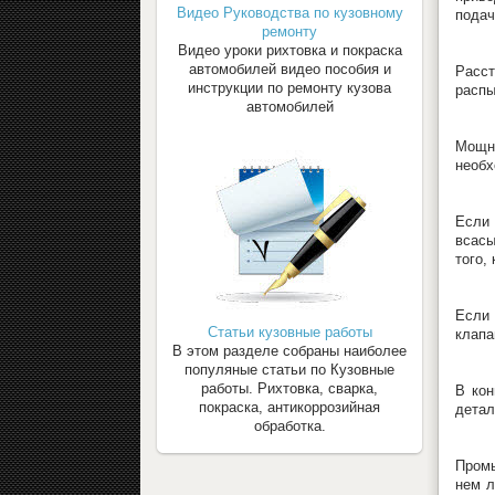
Видео Руководства по кузовному
подач
ремонту
Видео уроки рихтовка и покраска
автомобилей видео пособия и
Расс
инструкции по ремонту кузова
распы
автомобилей
Мощн
необх
Если 
всасы
того,
Если 
Статьи кузовные работы
клапа
В этом разделе собраны наиболее
популяные статьи по Кузовные
работы. Рихтовка, сварка,
В кон
покраска, антикоррозийная
детал
обработка.
Промы
нем л