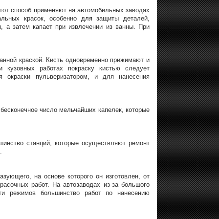
Этот способ применяют на автомобильных заводах
альных красок, особенно для защиты деталей,
, а затем капает при извлечении из ванны. При
танной краской. Кисть одновременно прижимают и
и кузовных работах покраску кистью следует
я окраски пульверизатором, и для нанесения
бесконечное число мельчайших капелек, которые
ьшинство станций, которые осуществляют ремонт
.
зующего, на основе которого он изготовлен, от
красочных работ. На автозаводах из-за большого
сти режимов большинство работ по нанесению