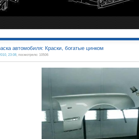
аска автомобиля: Краски, богатые цинком
2010, 23:08
, посмотрело: 10506