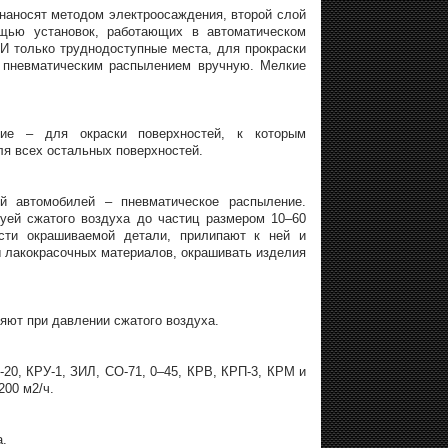
 наносят методом электроосаждения, второй слой
ощью установок, работающих в автоматическом
И только труднодоступные места, для прокраски
 пневматическим распылением вручную. Мелкие
ие – для окраски поверхностей, к которым
ля всех остальных поверхностей.
й автомобилей – пневматическое распыление.
уей сжатого воздуха до частиц размером 10–60
ости окрашиваемой детали, прилипают к ней и
ы лакокрасочных материалов, окрашивать изделия
ляют при давлении сжатого воздуха.
20, КРУ-1, ЗИЛ, СО-71, 0–45, КРВ, КРП-3, КРМ и
200 м2/ч.
а.