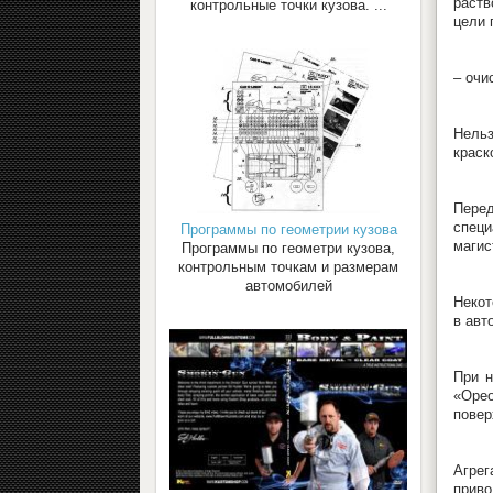
раств
контрольные точки кузова. ...
цели 
– очи
Нель
краск
Перед
специ
Программы по геометрии кузова
магис
Программы по геометри кузова,
контрольным точкам и размерам
автомобилей
Некот
в авт
При н
«Орео
повер
Агрег
приво