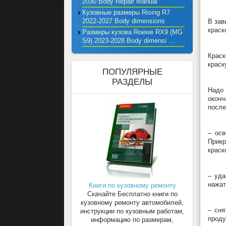
2030 Body Repair Manual
Кузовные размеры Rising R7
2022-2027 Body dimensions
В зав
краск
Размеры кузова Roewe RX9 (MG
S9) 2023-2028 Body dimensi ...
Краск
краск
ПОПУЛЯРНЫЕ
РАЗДЕЛЫ
Надо 
окон
после
– осв
Прикр
краск
– уда
нажат
Книги по кузовному ремонту
Скачайте Бесплатно книги по
кузовному ремонту автомобилей,
– сня
инструкции по кузовным работам,
проду
информацию по размерам,