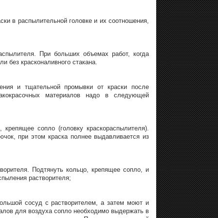
аски в распылительной головке и их соотношения,
аспылителя. При больших объемах работ, когда
ли без красконаливного стакана.
щения и тщательной промывки от краски после
лакокрасочных материалов надо в следующей
, крепящее сопло (головку краскораспылителя).
ючок, при этом краска полнее выдавливается из
творителя. Подтянуть кольцо, крепящее сопло, и
аспыления растворителя;
большой сосуд с растворителем, а затем моют и
налов для воздуха сопло необходимо выдержать в