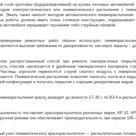
й слой грунтовки (водоразбавляемой) на кузова легковых автомобилей
тодом электростатического или пневматического распыления с пом
е. Эмаль также наносят методом автоматического пневмораспыления. 
ых роботы должны иметь очень сложную конструкцию, подкрашивают
и автомобиля окрашивают окунанием либо струйным обливом.
проведении ремонтных работ обычно используют пневмораспылен
являются высокие требования по декоративности; кистевую окраску – д
олее распространенный способ при ремонте лакокрасочных покрыти
сть способа заключается в дроблении лакокрасочного материала стр
 Частицы аэрозоля переносятся струей сжатого воздуха к поверхн
каются. Пневматическое распыление позволяет наносить почти все вид
ой конфигурации и получать покрытия с хорошим декоративным видом.
невмораспыления краску разводят до вязкости 17–30 с по ВЗ-4 и распы
шленность поставляет краскораспылители различных марок: КР-10, КР-
 ручном режиме они обеспечивают производительность при окраске 100–
ый узел пневматического краскораспылителя — распылительная головк