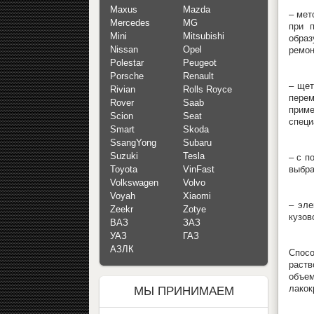
Maxus
Mazda
– мет
Mercedes
MG
при 
Mini
Mitsubishi
образ
Nissan
Opel
ремон
Polestar
Peugeot
Porsche
Renault
– щет
Rivian
Rolls Royce
пере
Rover
Saab
прим
Scion
Seat
специ
Smart
Skoda
SsangYong
Subaru
Suzuki
Tesla
– с п
выбра
Toyota
VinFast
Volkswagen
Volvo
Voyah
Xiaomi
– эле
Zeekr
Zotye
кузов
ВАЗ
ЗАЗ
УАЗ
ГАЗ
АЗЛК
Спосо
раств
объе
лакок
МЫ ПРИНИМАЕМ