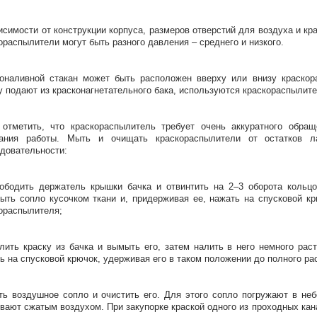
исимости от конструкции корпуса, размеров отверстий для воздуха и кр
ораспылители могут быть разного давления – среднего и низкого.
оналивной стакан может быть расположен вверху или внизу краскор
у подают из красконагнетательного бака, используются краскораспылите
отметить, что краскораспылитель требует очень аккуратного обра
чания работы. Мыть и очищать краскораспылители от остатков 
довательности:
ободить держатель крышки бачка и отвинтить на 2–3 оборота кольцо
ыть сопло кусочком ткани и, придерживая ее, нажать на спусковой кр
ораспылителя;
лить краску из бачка и вымыть его, затем налить в него немного рас
ь на спусковой крючок, удерживая его в таком положении до полного р
ть воздушное сопло и очистить его. Для этого сопло погружают в не
вают сжатым воздухом. При закупорке краской одного из проходных ка