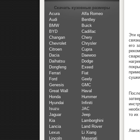
Скачать кузовные размеры
Acura
Alfa Romeo
Audi
Bentley
BMW
Buick
BYD
Cadillac
Эти к
Changan
Chery
связк
Chevrolet
Chrysler
его з
Citroen
Cupra
реком
Dacia
Daewoo
сварк
Daihatsu
Dodge
нагре
покры
Dongfeng
Exeed
приме
Ferrari
Fiat
сушки
Ford
Geely
Genesis
GMC
Great Wall
Haval
После
Honda
Hummer
затве
Hyundai
Infiniti
инстр
Isuzu
JAC
необх
то их
Jaguar
Jeep
Kia
Lamborghini
Lancia
Land Rover
Лакок
Lexus
Li Xiang
Lincoln
Maserati