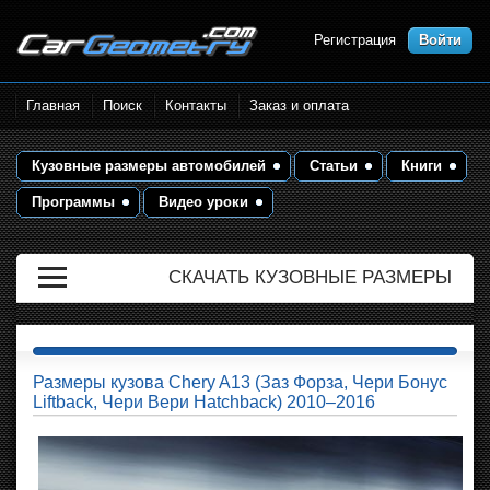
Регистрация
Войти
Размеры кузова автомобилей.
Главная
Поиск
Контакты
Заказ и оплата
Контрольные точки и кузовные
размеры. Геометрия кузова
Кузовные размеры автомобилей
Статьи
Книги
Программы
Видео уроки
СКАЧАТЬ КУЗОВНЫЕ РАЗМЕРЫ
Размеры кузова Chery A13 (Заз Форза, Чери Бонус
Liftback, Чери Вери Hatchback) 2010–2016