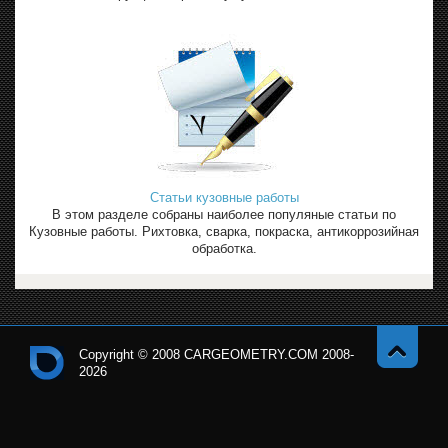
Статьи кузовные работы
В этом разделе собраны наиболее популяные статьи по
Кузовные работы. Рихтовка, сварка, покраска, антикоррозийная
обработка.
Copyright © 2008 CARGEOMETRY.COM 2008-
2026
Навер
Кон
х
тро
льн