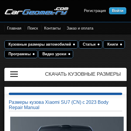
Регистрация
Войти
Размеры кузова автомобилей.
Главная
Поиск
Контакты
Заказ и оплата
Контрольные точки и кузовные
размеры. Геометрия кузова
Кузовные размеры автомобилей
Статьи
Книги
Программы
Видео уроки
СКАЧАТЬ КУЗОВНЫЕ РАЗМЕРЫ
Размеры кузова Xiaomi SU7 (CN) с 2023 Body
Repair Manual