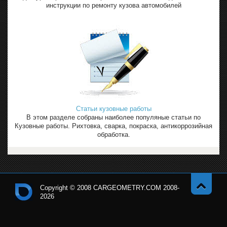
инструкции по ремонту кузова автомобилей
Статьи кузовные работы
В этом разделе собраны наиболее популяные статьи по
Кузовные работы. Рихтовка, сварка, покраска, антикоррозийная
обработка.
Copyright © 2008 CARGEOMETRY.COM 2008-
2026
Навер
Кон
х
тро