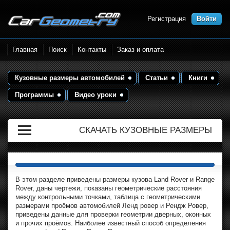
Регистрация
Войти
Размеры кузова автомобилей.
Главная
Поиск
Контакты
Заказ и оплата
Контрольные точки и кузовные
размеры. Геометрия кузова
Кузовные размеры автомобилей
Статьи
Книги
Программы
Видео уроки
СКАЧАТЬ КУЗОВНЫЕ РАЗМЕРЫ
В этом разделе приведены размеры кузова Land Rover и Range
Rover, даны чертежи, показаны геометрические расстояния
между контрольными точками, таблица с геометрическими
размерами проёмов автомобилей Ленд ровер и Рендж Ровер,
приведены данные для проверки геометрии дверных, оконных
и прочих проёмов. Наиболее известный способ определения