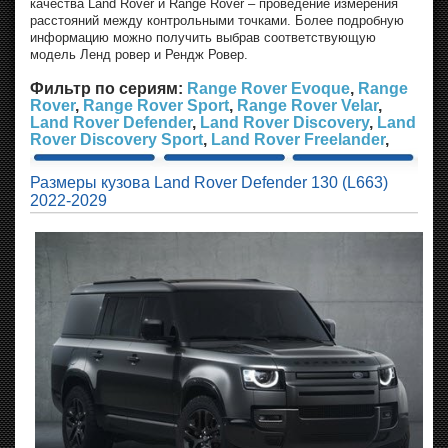
качества Land Rover и Range Rover – проведение измерения
расстояний между контрольными точками. Более подробную
информацию можно получить выбрав соответствующую
модель Ленд ровер и Рендж Ровер.
Фильтр по сериям:
Range Rover Evoque
,
Range
Rover
,
Range Rover Sport
,
Range Rover Velar
,
Land Rover Defender
,
Land Rover Discovery
,
Land
Rover Discovery Sport
,
Land Rover Freelander
,
Размеры кузова Land Rover Defender 130 (L663)
2022-2029