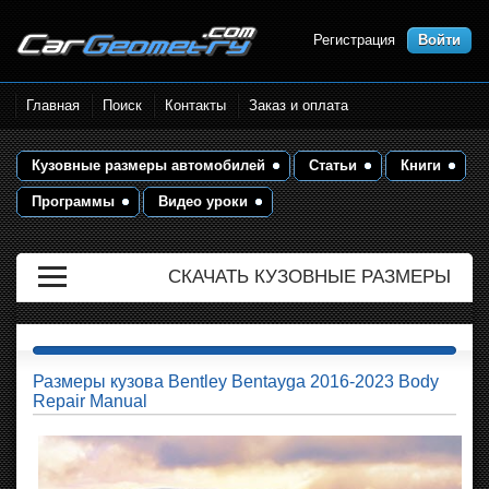
Регистрация
Войти
Размеры кузова автомобилей.
Главная
Поиск
Контакты
Заказ и оплата
Контрольные точки и кузовные
размеры. Геометрия кузова
Кузовные размеры автомобилей
Статьи
Книги
Программы
Видео уроки
СКАЧАТЬ КУЗОВНЫЕ РАЗМЕРЫ
Размеры кузова Bentley Bentayga 2016-2023 Body
Repair Manual