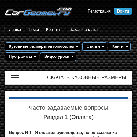
Регистрация
Войти
Размеры кузова автомобилей.
Главная
Поиск
Контакты
Заказ и оплата
Контрольные точки и кузовные
размеры. Геометрия кузова
Кузовные размеры автомобилей
Статьи
Книги
Программы
Видео уроки
СКАЧАТЬ КУЗОВНЫЕ РАЗМЕРЫ
Часто задаваемые вопросы
Раздел 1 (Оплата)
Вопрос №1 - Я оплатил руководство, но по ссылке из