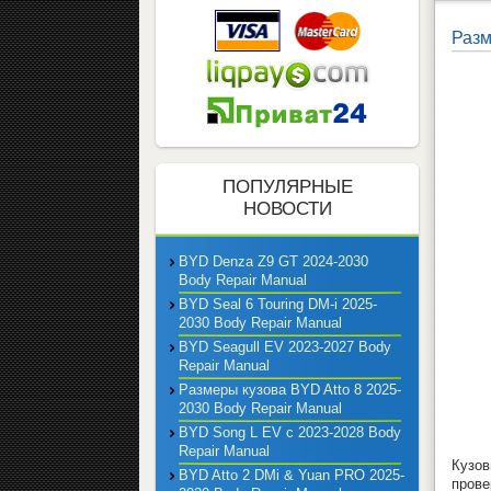
Разм
ПОПУЛЯРНЫЕ
НОВОСТИ
BYD Denza Z9 GT 2024-2030
Body Repair Manual
BYD Seal 6 Touring DM-i 2025-
2030 Body Repair Manual
BYD Seagull EV 2023-2027 Body
Repair Manual
Размеры кузова BYD Atto 8 2025-
2030 Body Repair Manual
BYD Song L EV с 2023-2028 Body
Repair Manual
Кузов
BYD Atto 2 DMi & Yuan PRO 2025-
прове