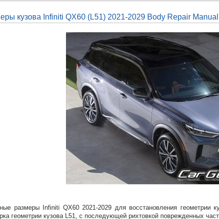
еры кузова Infiniti QX60 (L51) 2021-2029 Body Repair Manual
ные размеры Infiniti QX60 2021-2029 для восстановления геометрии
рка геометрии кузова L51, с последующей рихтовкой поврежденных час