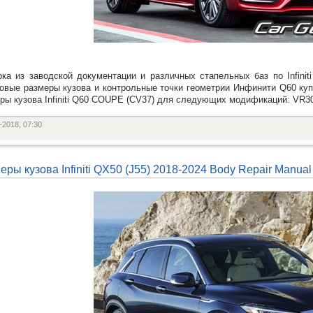
ка из заводской документации и различных стапельных баз по Infinit
овые размеры кузова и контрольные точки геометрии Инфинити Q60 куп
ры кузова Infiniti Q60 COUPE (CV37) для следующих модификаций: V
-2018, 07:30
еры кузова Infiniti QX50 (J55) 2018-2024 Body Repair Manual