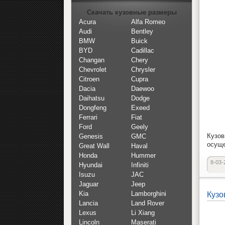
Скачать кузовные размеры
Acura
Alfa Romeo
Audi
Bentley
BMW
Buick
BYD
Cadillac
Changan
Chery
Chevrolet
Chrysler
Citroen
Cupra
Dacia
Daewoo
Daihatsu
Dodge
Dongfeng
Exeed
Ferrari
Fiat
Ford
Geely
Кузо
Genesis
GMC
осуще
Great Wall
Haval
Honda
Hummer
8-03-
Hyundai
Infiniti
Isuzu
JAC
Jaguar
Jeep
Kia
Lamborghini
Кузо
Lancia
Land Rover
Lexus
Li Xiang
Lincoln
Maserati