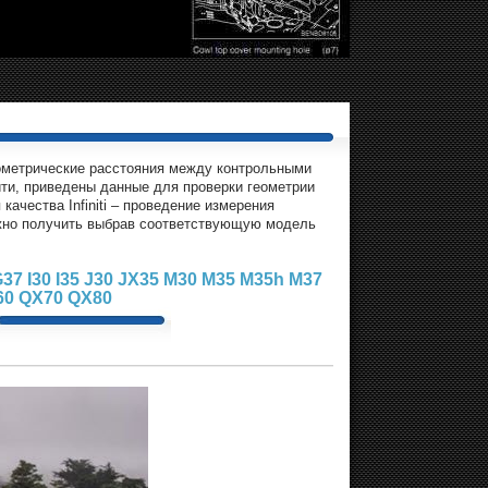
геометрические расстояния между контрольными
ти, приведены данные для проверки геометрии
ачества Infiniti – проведение измерения
жно получить выбрав соответствующую модель
G37
I30
I35
J30
JX35
M30
M35
M35h
M37
60
QX70
QX80