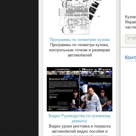
Кузов
Repai
часте
17-12
Программы по геометрии кузова
Программы по геометри кузова,
контрольным точкам и размерам
автомобилей
Конт
Видео Руководства по кузовному
ремонту
Видео уроки рихтовка и покраска
автомобилей видео пособия и