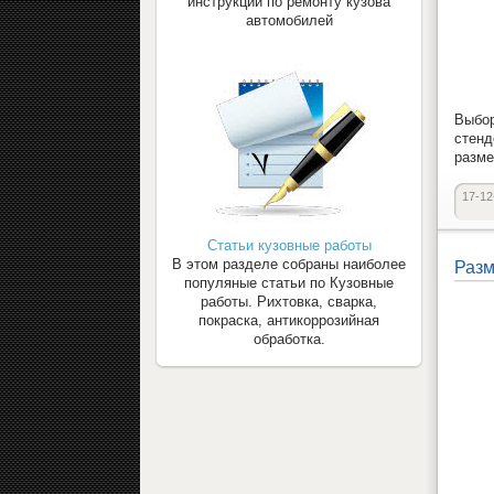
инструкции по ремонту кузова
автомобилей
Выбор
стенд
разме
17-12
Статьи кузовные работы
В этом разделе собраны наиболее
Разм
популяные статьи по Кузовные
работы. Рихтовка, сварка,
покраска, антикоррозийная
обработка.