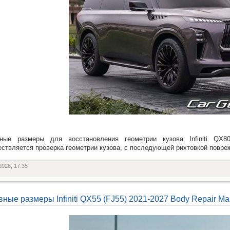
вные размеры для восстановления геометрии кузова Infiniti QX
ствляется проверка геометрии кузова, с последующей рихтовкой повр
2026, 17:35
вные размеры Infiniti QX55 (FJ55) 2021-2027 Body Repair Ma