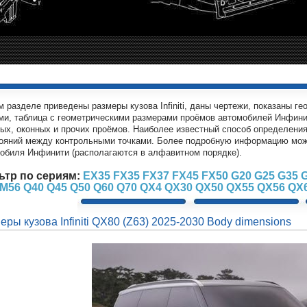
м разделе приведены размеры кузова Infiniti, даны чертежи, показаны 
ми, таблица с геометрическими размерами проёмов автомобилей Инфини
ых, оконных и прочих проёмов. Наиболее известный способ определения к
ояний между контрольными точками. Более подробную информацию мо
обиля Инфинити (располагаются в алфавитном порядке).
ьтр по сериям:
EX35
FX35
FX37
FX45
FX50
G20
G25
G35
M56
Q40
Q45
Q50
Q60
Q70
QX4
QX30
QX50
QX55
QX56
QX
еры кузова Infiniti QX80 (Z63) 2025-2030 Body dimensions