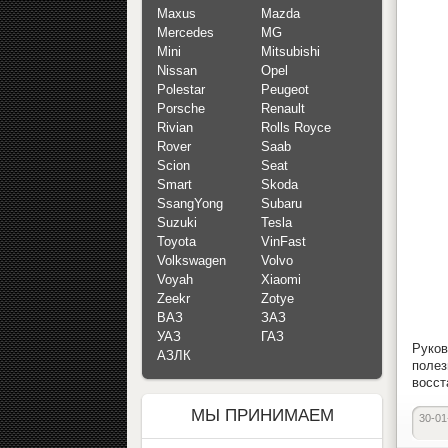
Maxus
Mazda
Mercedes
MG
Mini
Mitsubishi
Nissan
Opel
Polestar
Peugeot
Porsche
Renault
Rivian
Rolls Royce
Rover
Saab
Scion
Seat
Smart
Skoda
SsangYong
Subaru
Suzuki
Tesla
Toyota
VinFast
Volkswagen
Volvo
Voyah
Xiaomi
Zeekr
Zotye
ВАЗ
ЗАЗ
УАЗ
ГАЗ
Руков
АЗЛК
полез
восст
МЫ ПРИНИМАЕМ
30-01