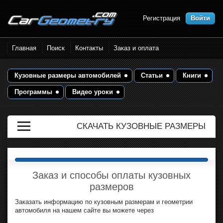
Регистрация
Войти
Размеры кузова автомобилей.
Главная
Поиск
Контакты
Заказ и оплата
Контрольные точки и кузовные
размеры. Геометрия кузова
Кузовные размеры автомобилей
Статьи
Книги
Программы
Видео уроки
СКАЧАТЬ КУЗОВНЫЕ РАЗМЕРЫ
Заказ и способы оплаты кузовных
размеров
Заказать информацию по кузовным размерам и геометрии
автомобиля на нашем сайте вы можете через