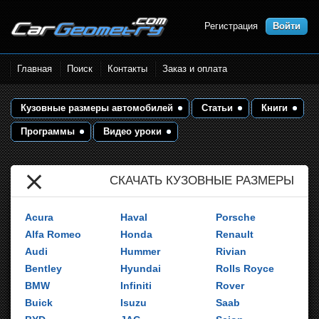
Регистрация
Войти
Размеры кузова
Главная
Поиск
Контакты
Заказ и оплата
автомобилей.
Контрольные точки и
кузовные размеры.
Кузовные размеры автомобилей
Статьи
Книги
Геометрия кузова
Программы
Видео уроки
СКАЧАТЬ КУЗОВНЫЕ РАЗМЕРЫ
Acura
Haval
Porsche
Alfa Romeo
Honda
Renault
Audi
Hummer
Rivian
Bentley
Hyundai
Rolls Royce
BMW
Infiniti
Rover
Buick
Isuzu
Saab