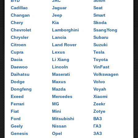
BYD
JAC
Scion
Cadillac
Jaguar
Seat
Changan
Jeep
Smart
Chery
Kia
Skoda
Chevrolet
Lamborghini
SsangYong
Chrysler
Lancia
Subaru
Citroen
Land Rover
Suzuki
Cupra
Lexus
Tesla
Dacia
Li Xiang
Toyota
Daewoo
Lincoln
VinFast
Daihatsu
Maserati
Volkswagen
Dodge
Maxus
Volvo
Dongfeng
Mazda
Voyah
Exeed
Mercedes
Xiaomi
Ferrari
MG
Zeekr
Fiat
Mini
Zotye
Ford
Mitsubishi
ВАЗ
Geely
Nissan
ГАЗ
Genesis
Opel
ЗАЗ