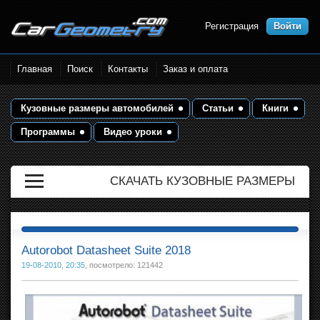
Регистрация
Войти
Размеры кузова автомобилей.
Главная
Поиск
Контакты
Заказ и оплата
Контрольные точки и кузовные
размеры. Геометрия кузова
Кузовные размеры автомобилей
Статьи
Книги
Программы
Видео уроки
СКАЧАТЬ КУЗОВНЫЕ РАЗМЕРЫ
Autorobot Datasheet Suite 2018
19-08-2010, 20:35
, посмотрело: 121442