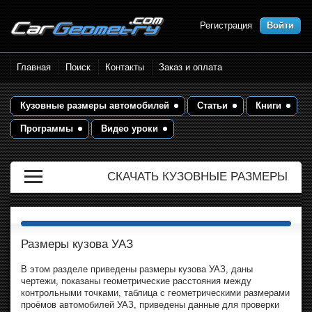
Регистрация
Войти
Размеры кузова автомобилей.
Главная
Поиск
Контакты
Заказ и оплата
Контрольные точки и кузовные
размеры. Геометрия кузова
Кузовные размеры автомобилей
Статьи
Книги
Программы
Видео уроки
СКАЧАТЬ КУЗОВНЫЕ РАЗМЕРЫ
Размеры кузова УАЗ
В этом разделе приведены размеры кузова УАЗ, даны
чертежи, показаны геометрические расстояния между
контрольными точками, таблица с геометрическими размерами
проёмов автомобилей УАЗ, приведены данные для проверки