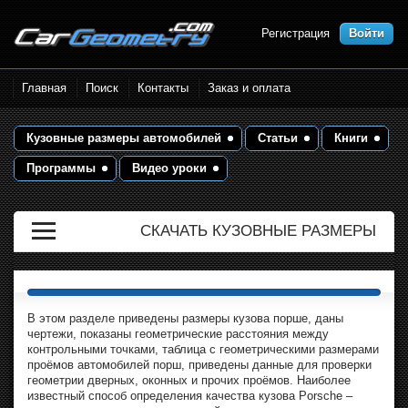
Регистрация
Войти
Размеры кузова автомобилей.
Главная
Поиск
Контакты
Заказ и оплата
Контрольные точки и кузовные
размеры. Геометрия кузова
Кузовные размеры автомобилей
Статьи
Книги
Программы
Видео уроки
СКАЧАТЬ КУЗОВНЫЕ РАЗМЕРЫ
В этом разделе приведены размеры кузова порше, даны
чертежи, показаны геометрические расстояния между
контрольными точками, таблица с геометрическими размерами
проёмов автомобилей порш, приведены данные для проверки
геометрии дверных, оконных и прочих проёмов. Наиболее
известный способ определения качества кузова Porsche –