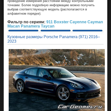
проведение измерения расстояний между контрольными
точками. Более подробную информацию можно получить
выбрав соответствующую модель (располагаются в
алфавитном порядке).
Фильтр по сериям:
911
Boxster
Cayenne
Cayman
Macan
Panamera
Taycan
Кузовные размеры Porsche Panamera (971) 2016–
2023