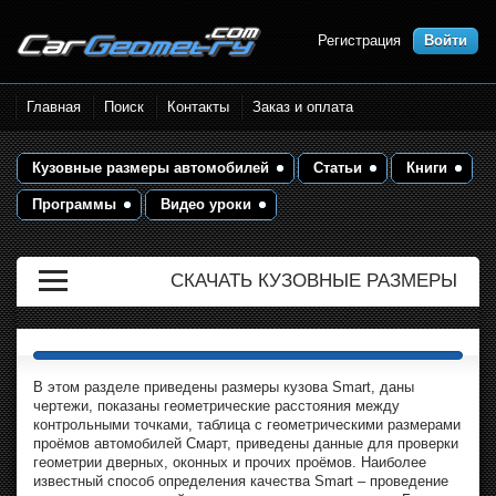
Регистрация
Войти
Размеры кузова автомобилей.
Главная
Поиск
Контакты
Заказ и оплата
Контрольные точки и кузовные
размеры. Геометрия кузова
Кузовные размеры автомобилей
Статьи
Книги
Программы
Видео уроки
СКАЧАТЬ КУЗОВНЫЕ РАЗМЕРЫ
В этом разделе приведены размеры кузова Smart, даны
чертежи, показаны геометрические расстояния между
контрольными точками, таблица с геометрическими размерами
проёмов автомобилей Смарт, приведены данные для проверки
геометрии дверных, оконных и прочих проёмов. Наиболее
известный способ определения качества Smart – проведение