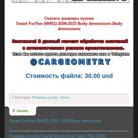
Скачать размеры кузова
Smart ForTwo (W451) 2008-2015 Body dimensions Body
dimensions
Стоимость файла: 30.00 usd
Категория:
Размеры кузова
,
Smart
А также:
Smart ForFour (W453) 2015–2020 Body dimensions
Размеры кузова SsangYong Actyon Sport 2012-2019