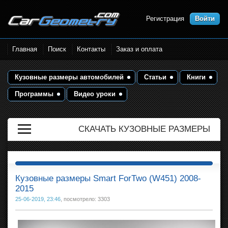
Регистрация
Войти
Размеры кузова автомобилей.
Главная
Поиск
Контакты
Заказ и оплата
Контрольные точки и кузовные
размеры. Геометрия кузова
Кузовные размеры автомобилей
Статьи
Книги
Программы
Видео уроки
СКАЧАТЬ КУЗОВНЫЕ РАЗМЕРЫ
Кузовные размеры Smart ForTwo (W451) 2008-
2015
25-06-2019, 23:46
, посмотрело: 3303