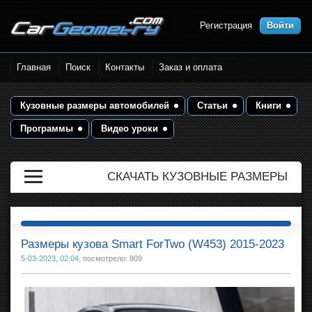
Регистрация
Войти
Размеры кузова автомобилей.
Главная
Поиск
Контакты
Заказ и оплата
Контрольные точки и кузовные
размеры. Геометрия кузова
Кузовные размеры автомобилей
Статьи
Книги
Программы
Видео уроки
СКАЧАТЬ КУЗОВНЫЕ РАЗМЕРЫ
Размеры кузова Smart ForTwo (W453) 2015-2023
5-03-2023, 02:04
, посмотрело: 809