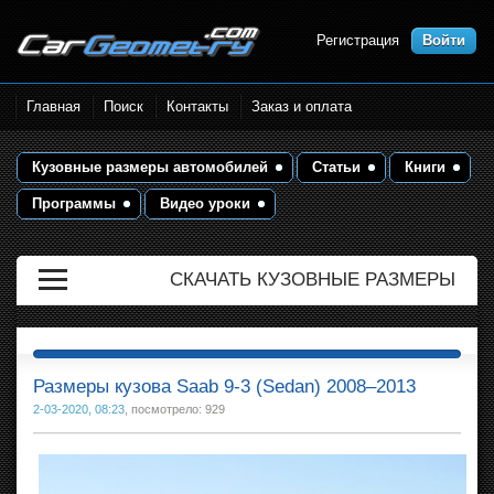
Регистрация
Войти
Размеры кузова автомобилей.
Главная
Поиск
Контакты
Заказ и оплата
Контрольные точки и кузовные
размеры. Геометрия кузова
Кузовные размеры автомобилей
Статьи
Книги
Программы
Видео уроки
СКАЧАТЬ КУЗОВНЫЕ РАЗМЕРЫ
Размеры кузова Saab 9-3 (Sedan) 2008–2013
2-03-2020, 08:23
, посмотрело: 929