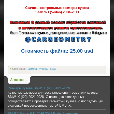
Скачать контрольные размеры кузова
Saab 9-3 (Sedan) 2008–2013
Стоимость файла: 25.00 usd
Категория:
Размеры кузова
,
Saab
А также:
Размеры кузова BMW iX (I20) 2021-2028
Кузовные размеры для восстановления геометрии кузова
BMW iX (I20) 2021-2028. С помощью этих данных
осуществляется проверка геометрии кузова, с последующей
рихтовкой поврежденных частей БМВ iX.
BMW 7 Series G11 2016-2022 Body dimensions