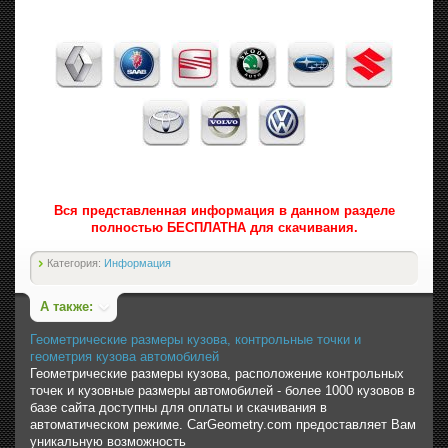
Вся представленная информация в данном разделе
полностью БЕСПЛАТНА для скачивания.
Категория:
Информация
А также:
Геометрические размеры кузова, контрольные точки и
геометрия кузова автомобилей
Геометрические размеры кузова, расположение контрольных
точек и кузовные размеры автомобилей - более 1000 кузовов в
базе сайта доступны для оплаты и скачивания в
автоматическом режиме. CarGeometry.com предоставляет Вам
уникальную возможность