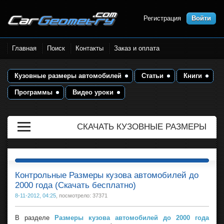
Регистрация
Войти
Размеры кузова автомобилей.
Главная
Поиск
Контакты
Заказ и оплата
Контрольные точки и кузовные
размеры. Геометрия кузова
Кузовные размеры автомобилей
Статьи
Книги
Программы
Видео уроки
СКАЧАТЬ КУЗОВНЫЕ РАЗМЕРЫ
Контрольные Размеры кузова автомобилей до
2000 года (Скачать бесплатно)
8-11-2012, 04:25
, посмотрело: 37371
В разделе
Размеры кузова автомобилей до 2000 года