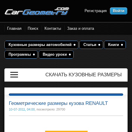
Регистрация
Войти
Размеры кузова автомобилей.
Главная
Поиск
Контакты
Заказ и оплата
Контрольные точки и кузовные
размеры. Геометрия кузова
Кузовные размеры автомобилей
Статьи
Книги
Программы
Видео уроки
СКАЧАТЬ КУЗОВНЫЕ РАЗМЕРЫ
Геометрические размеры кузова RENAULT
10-07-2011, 04:00
, посмотрело: 29700