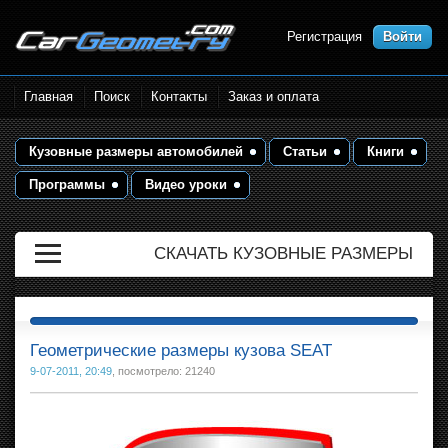
Регистрация
Войти
Размеры кузова автомобилей.
Главная
Поиск
Контакты
Заказ и оплата
Контрольные точки и кузовные
размеры. Геометрия кузова
Кузовные размеры автомобилей
Статьи
Книги
Программы
Видео уроки
СКАЧАТЬ КУЗОВНЫЕ РАЗМЕРЫ
Геометрические размеры кузова SEAT
9-07-2011, 20:49
, посмотрело: 21240