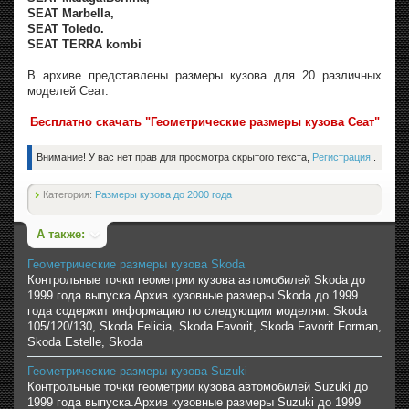
SEAT Marbella,
SEAT Toledo.
SEAT TERRA kombi
В архиве представлены размеры кузова для 20 различных
моделей Сеат.
Бесплатно скачать "Геометрические размеры кузова Сеат"
Внимание! У вас нет прав для просмотра скрытого текста,
Регистрация
.
Категория:
Размеры кузова до 2000 года
А также:
Геометрические размеры кузова Skoda
Контрольные точки геометрии кузова автомобилей Skoda до
1999 года выпуска.Архив кузовные размеры Skoda до 1999
года содержит информацию по следующим моделям: Skoda
105/120/130, Skoda Felicia, Skoda Favorit, Skoda Favorit Forman,
Skoda Estelle, Skoda
Геометрические размеры кузова Suzuki
Контрольные точки геометрии кузова автомобилей Suzuki до
1999 года выпуска.Архив кузовные размеры Suzuki до 1999