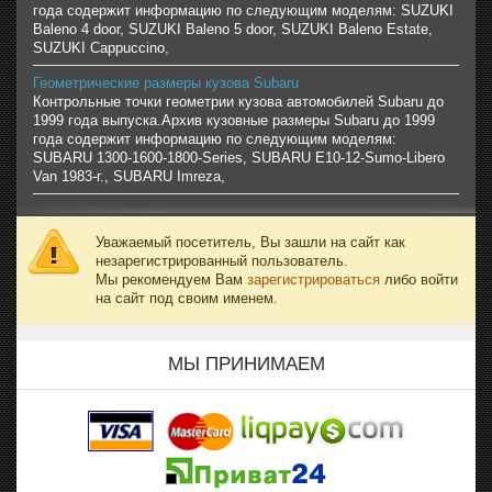
года содержит информацию по следующим моделям: SUZUKI
Baleno 4 door, SUZUKI Baleno 5 door, SUZUKI Baleno Estate,
SUZUKI Cappuccino,
Геометрические размеры кузова Subaru
Контрольные точки геометрии кузова автомобилей Subaru до
1999 года выпуска.Архив кузовные размеры Subaru до 1999
года содержит информацию по следующим моделям:
SUBARU 1300-1600-1800-Series, SUBARU E10-12-Sumo-Libero
Van 1983-г., SUBARU Imreza,
Уважаемый посетитель, Вы зашли на сайт как
незарегистрированный пользователь.
Мы рекомендуем Вам
зарегистрироваться
либо войти
на сайт под своим именем.
МЫ ПРИНИМАЕМ