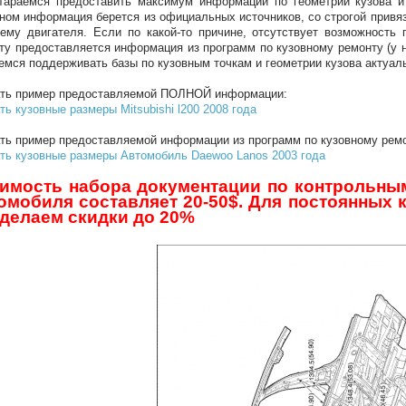
араемся предоставить максимум информации по геометрии кузова и 
ном информация берется из официальных источников, со строгой привязк
ему двигателя. Если по какой-то причине, отсутствует возможность
ту предоставляется информация из программ по кузовному ремонту (у 
емся поддерживать базы по кузовным точкам и геометрии кузова актуал
ать пример предоставляемой ПОЛНОЙ информации:
ть кузовные размеры Mitsubishi l200 2008 года
ть пример предоставляемой информации из программ по кузовному ремо
ть кузовные размеры Автомобиль Daewoo Lanos 2003 года
имость набора документации по контрольным
омобиля составляет 20-50$. Для постоянных 
делаем скидки до 20%