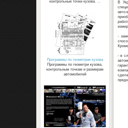
контрольные точки кузова. ...
В Ук
специ
авто-
приоб
рабо
измер
- зам
спосо
Кроме
- в с
Программы по геометрии кузова
автом
Программы по геометри кузова,
гаран
контрольным точкам и размерам
компа
автомобилей
сдела
предн