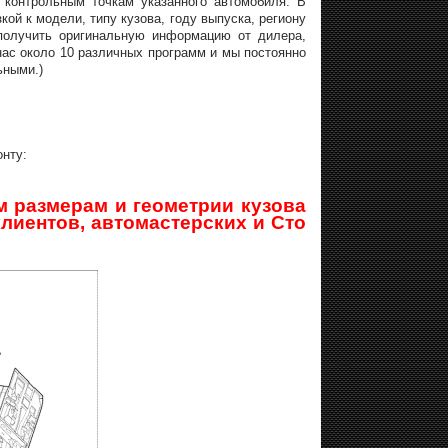
контрольным точкам указанного автомобиля. В
ой к модели, типу кузова, году выпуска, региону
 получить оригинальную информацию от дилера,
нас около 10 различных программ и мы постоянно
ьными.)
нту:
 размерам и геометрии кузова
клиентов, автомастерских и Сто