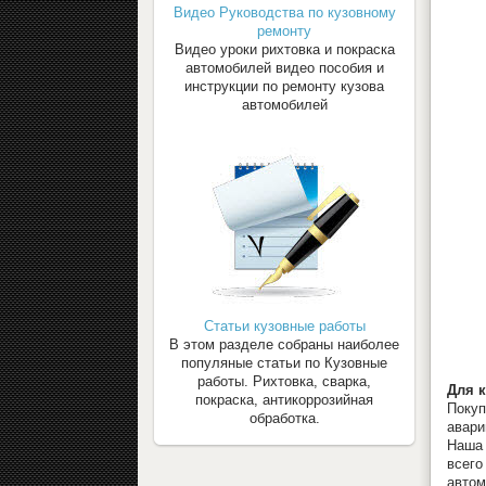
Видео Руководства по кузовному
ремонту
Видео уроки рихтовка и покраска
автомобилей видео пособия и
инструкции по ремонту кузова
автомобилей
Статьи кузовные работы
В этом разделе собраны наиболее
популяные статьи по Кузовные
работы. Рихтовка, сварка,
Для 
покраска, антикоррозийная
Покуп
обработка.
авари
Наша 
всего
автом