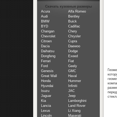
Скачать кузовные размеры
Acura
Alfa Romeo
Audi
Bentley
BMW
Buick
BYD
Cadillac
Changan
Chery
Chevrolet
Chrysler
Citroen
Cupra
Dacia
Daewoo
Daihatsu
Dodge
Dongfeng
Exeed
Ferrari
Fiat
Ford
Geely
Геоме
Genesis
GMC
кото
Great Wall
Haval
геоме
Honda
Hummer
компа
Hyundai
Infiniti
разме
Isuzu
JAC
перед
Jaguar
Jeep
стекл
Kia
Lamborghini
Lancia
Land Rover
Lexus
Li Xiang
Lincoln
Maserati