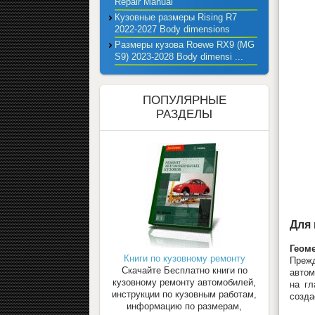
Repair Manual
Кузовные размеры Rising R7
2022-2027 Body dimensions
Размеры кузова Roewe RX9 (MG
S9) 2023-2028 Body dimensi ...
ПОПУЛЯРНЫЕ
РАЗДЕЛЫ
Для 
Геом
Книги по кузовному ремонту
Прежд
Скачайте Бесплатно книги по
автом
кузовному ремонту автомобилей,
на гл
инструкции по кузовным работам,
созда
информацию по размерам,