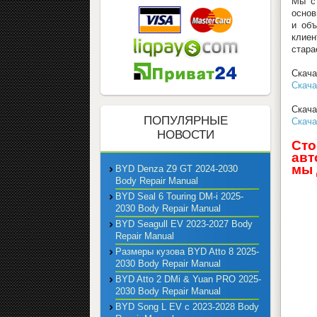
Мы ст
основ
и объ
клиен
стара
Скач
Скача
Скача
ПОПУЛЯРНЫЕ
Скача
НОВОСТИ
Сто
авт
мы 
BYD Denza Z9 GT 2024-2030
Body Repair Manual
BYD Seal 6 Touring DM-i 2025-
2030 Body Repair Manual
BYD Seagull EV 2023-2027 Body
Repair Manual
Размеры кузова BYD Atto 8 2025-
2030 Body Repair Manual
BYD Atto 2 DMi & Yuan PRO 2025-
2030 Body Repair Manual
BYD Song L EV с 2023-2028 Body