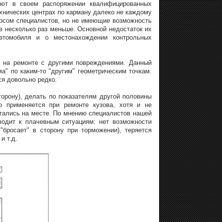
еют в своем распоряжении квалифицированных
хнических центрах по карману далеко не каждому
рсом специалистов, но не имеющие возможность
 в несколько раз меньше. Основной недостаток их
автомобиля и о местонахождении контрольных
я на ремонте с другими повреждениями. Данный
ма" по каким-то "другим" геометрическим точкам.
ся довольно редко.
орону), делать по показателям другой половины
о применяется при ремонте кузова, хотя и не
стались на месте. По мнению специалистов нашей
одит к плачевным ситуациям: нет возможности
"бросает" в сторону при торможении), теряется
и т.д.