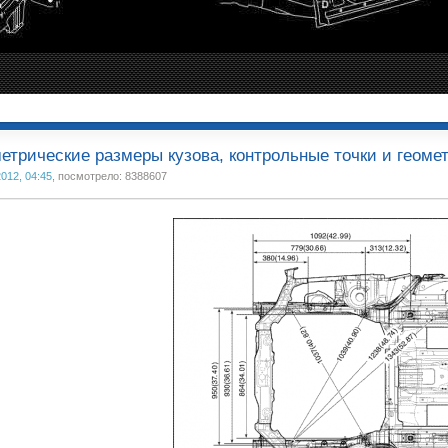
етрические размеры кузова, контрольные точки и геоме
2012, 04:45
, посмотрело: 8388607