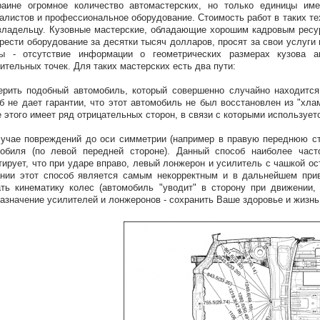
раине огромное количество автомастерских, но только единицы им
алистов и профессиональное оборудование. Стоимость работ в таких те
владельцу. Кузовные мастерские, обладающие хорошим кадровым ресу
рести оборудование за десятки тысяч долларов, просят за свои услуги
ты - отсутствие информации о геометрических размерах кузова 
ительных точек. Для таких мастерских есть два пути:
ерить подобный автомобиль, который совершенно случайно находитс
б не дает гарантии, что этот автомобиль не был восстановлен из "хла
 этого имеет ряд отрицательных сторон, в связи с которыми использует
лучае повреждений до оси симметрии (например в правую переднюю ст
обиля (по левой передней стороне). Данный способ наиболее част
тирует, что при ударе вправо, левый лонжерон и усилитель с чашкой о
нии этот способ является самым некорректным и в дальнейшем прив
ть кинематику колес (автомобиль "уводит" в сторону при движении, 
азначение усилителей и лонжеронов - сохранить Ваше здоровье и жизнь 