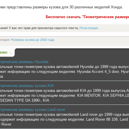
иве представлены размеры кузова для 30 различных моделей Хонда.
Бесплатно скачать "Геометрические разме
ание! У вас нет прав для просмотра скрытого текста,
Регистрация
.
егория:
Размеры кузова до 2000 года
акже:
трические размеры Hyundai
ольные точки геометрии кузова автомобилей Hyundai до 1999 года выпус
жит информацию по следующим моделям: Hyundai Accent 4_5 door, Hyundai
ai
трические размеры кузова KIA
ольные точки геометрии кузова автомобилей KIA до 1999 года выпуска.А
жит информацию по следующим моделям: KIA MENTOR, KIA SEPHIA,LE
SEDAN TYPE DA 1990-, KIA
трические размеры кузова Land rover
ольные точки геометрии кузова автомобилей Land rover до 1999 года в
содержит информацию по следующим моделям: Land Rover 88 109, Land Ro
 Rover