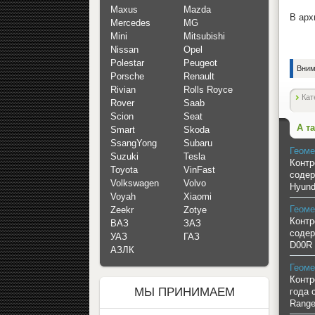
Maxus
Mazda
В арх
Mercedes
MG
Mini
Mitsubishi
Nissan
Opel
Polestar
Peugeot
Вним
Porsche
Renault
Rivian
Rolls Royce
Кат
Rover
Saab
Scion
Seat
А т
Smart
Skoda
SsangYong
Subaru
Геоме
Suzuki
Tesla
Контр
Toyota
VinFast
содер
Volkswagen
Volvo
Hyund
Voyah
Xiaomi
Геоме
Zeekr
Zotye
Контр
ВАЗ
ЗАЗ
содер
УАЗ
ГАЗ
D00R 
АЗЛК
Геоме
Контр
МЫ ПРИНИМАЕМ
года 
Range