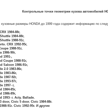
Контрольные точки геометрии кузова автомобилей HO
 кузовные размеры HONDA до 1999 года содержит информацию по сле
 CRX 1984-88г,
Shuttle 1984-88г,
Shuttle 1988-91г,
rto. CRX 1992-95г,
oupe 1988-91г,
a 1986-90г,
d 1991-,
d Coupe 1988-91г,
d Saloon 1986-91г,
de 2.0 1983-86г,
de 1983-86г,
de 1987-92г,
de 1993-97г,
e 1997- г,
d 1984-85г,
d 1986-89г,
 1993- г. Acty. Ballade.
3 door, Civic 5 door. Civic 1984-88г.
 1988-91г. Civic 1992-95г. И другие