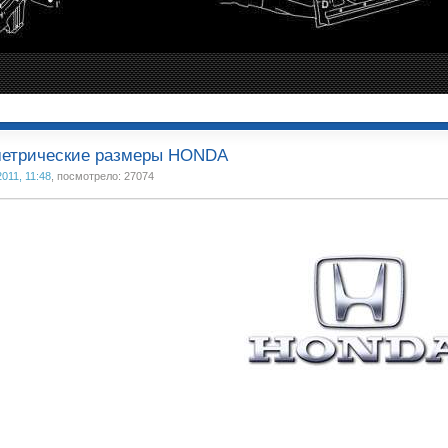
метрические размеры HONDA
011, 11:48
, посмотрело: 27074