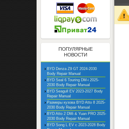
ПОПУЛЯРНЫЕ
НОВОСТИ
BYD Denza Z9 GT 2024-2030
Body Repair Manual
BYD Seal 6 Touring DM-i 2025-
2030 Body Repair Manual
BYD Seagull EV 2023-2027 Body
Repair Manual
Размеры кузова BYD Atto 8 2025-
2030 Body Repair Manual
BYD Atto 2 DMi & Yuan PRO 2025-
2030 Body Repair Manual
BYD Song L EV с 2023-2028 Body