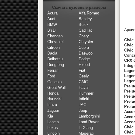
Скачать кузовные размеры
Acura
Alfa Romeo
Audi
Bentley
BMW
Buick
Архив
BYD
Cadillac
Changan
Chery
Civic
Chevrolet
Chrysler
Civic 
Citroen
Cupra
Civic 
Dacia
Daewoo
Conce
Daihatsu
Dodge
CRX C
Dongfeng
Exeed
Integr
Ferrari
Fiat
Legen
Legen
Ford
Geely
Legen
Genesis
GMC
Prelu
Great Wall
Haval
Prelu
Honda
Hummer
Prelu
Hyundai
Infiniti
Prelu
Isuzu
JAC
Prelud
Jaguar
Jeep
Accor
Kia
Lamborghini
Accor
Accord
Lancia
Land Rover
Civic 
Lexus
Li Xiang
Civic
Lincoln
Maserati