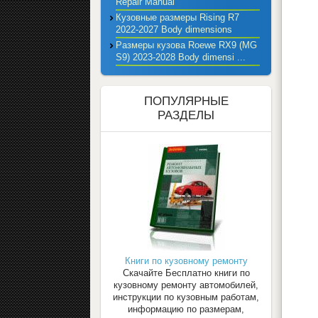
Repair Manual
Кузовные размеры Rising R7
2022-2027 Body dimensions
Размеры кузова Roewe RX9 (MG
S9) 2023-2028 Body dimensi ...
ПОПУЛЯРНЫЕ
РАЗДЕЛЫ
Книги по кузовному ремонту
Скачайте Бесплатно книги по
кузовному ремонту автомобилей,
инструкции по кузовным работам,
информацию по размерам,