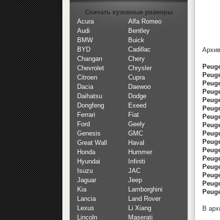
Скачать кузовные размеры
Acura
Alfa Romeo
Audi
Bentley
BMW
Buick
BYD
Cadillac
Архив
Changan
Chery
Peuge
Chevrolet
Chrysler
Peuge
Citroen
Cupra
Peuge
Dacia
Daewoo
Peuge
Daihatsu
Dodge
Peuge
Dongfeng
Exeed
Peuge
Ferrari
Fiat
Peuge
Ford
Geely
Peuge
Peuge
Genesis
GMC
Peuge
Great Wall
Haval
Peuge
Honda
Hummer
Peuge
Hyundai
Infiniti
Peuge
Isuzu
JAC
Peuge
Jaguar
Jeep
Peuge
Kia
Lamborghini
Peuge
Lancia
Land Rover
Lexus
Li Xiang
В арх
Lincoln
Maserati