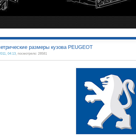
метрические размеры кузова PEUGEOT
2011, 04:13
, посмотрело: 28581