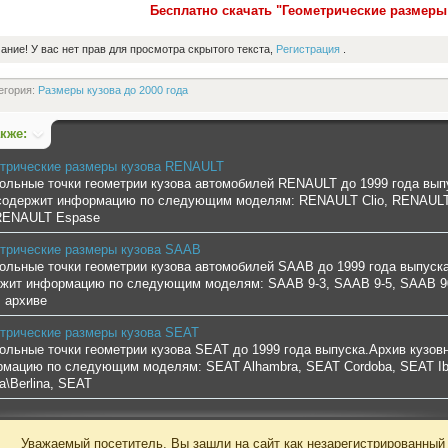
Бесплатно скачать "Геометрические размер
ание! У вас нет прав для просмотра скрытого текста,
Регистрация
.
егория:
Размеры кузова до 2000 года
акже:
трические размеры кузова RENAULT
ольные точки геометрии кузова автомобилей RENAULT до 1999 года вы
содержит информацию по следующим моделям: RENAULT Clio, RENAULT 
 RENAULT Espase
трические размеры кузова SAAB
ольные точки геометрии кузова автомобилей SAAB до 1999 года выпуск
жит информацию по следующим моделям: SAAB 9-3, SAAB 9-5, SAAB 90,
 архиве
трические размеры кузова SEAT
ольные точки геометрии кузова SEAT до 1999 года выпуска.Архив кузов
мацию по следующим моделям: SEAT Alhambra, SEAT Cordoba, SEAT Ibiza
a\Berlina, SEAT
Уважаемый посетитель, Вы зашли на сайт как незарегистрированный