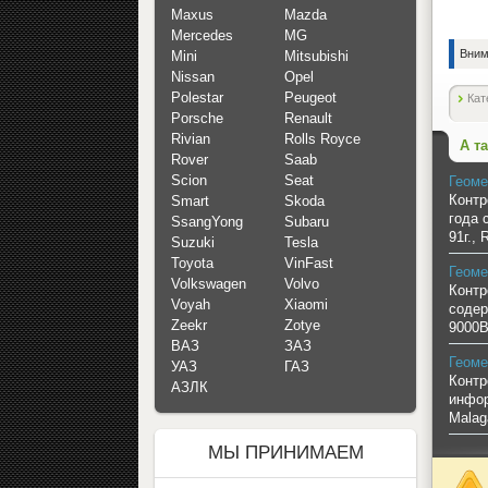
Maxus
Mazda
Mercedes
MG
Вним
Mini
Mitsubishi
Nissan
Opel
Polestar
Peugeot
Кат
Porsche
Renault
Rivian
Rolls Royce
А т
Rover
Saab
Scion
Seat
Геоме
Контр
Smart
Skoda
года 
SsangYong
Subaru
91г.,
Suzuki
Tesla
Toyota
VinFast
Геоме
Volkswagen
Volvo
Контр
Voyah
Xiaomi
содер
Zeekr
Zotye
9000В
ВАЗ
ЗАЗ
Геоме
УАЗ
ГАЗ
Контр
АЗЛК
инфор
Malag
МЫ ПРИНИМАЕМ