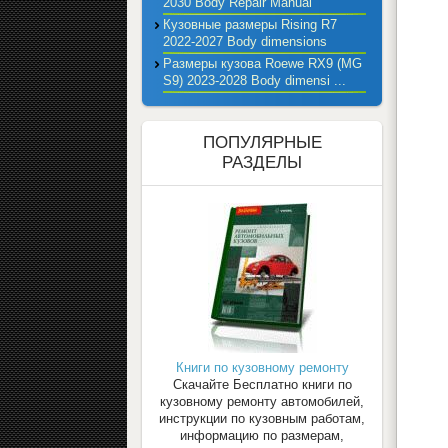
2030 Body Repair Manual
Кузовные размеры Rising R7
2022-2027 Body dimensions
Размеры кузова Roewe RX9 (MG
S9) 2023-2028 Body dimensi ...
ПОПУЛЯРНЫЕ
РАЗДЕЛЫ
Книги по кузовному ремонту
Скачайте Бесплатно книги по
кузовному ремонту автомобилей,
инструкции по кузовным работам,
информацию по размерам,