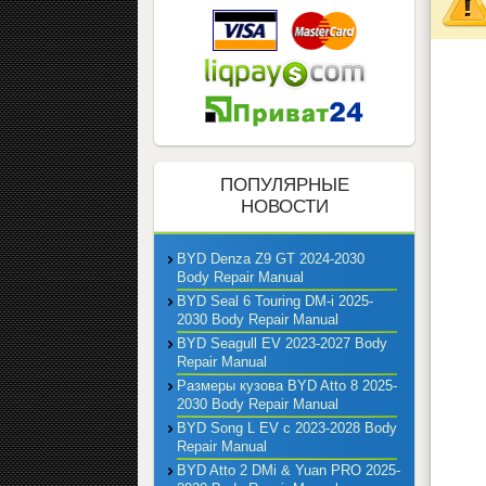
ПОПУЛЯРНЫЕ
НОВОСТИ
BYD Denza Z9 GT 2024-2030
Body Repair Manual
BYD Seal 6 Touring DM-i 2025-
2030 Body Repair Manual
BYD Seagull EV 2023-2027 Body
Repair Manual
Размеры кузова BYD Atto 8 2025-
2030 Body Repair Manual
BYD Song L EV с 2023-2028 Body
Repair Manual
BYD Atto 2 DMi & Yuan PRO 2025-