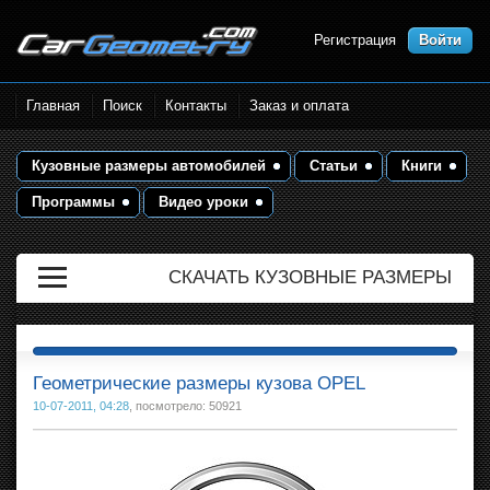
Регистрация
Войти
Размеры кузова автомобилей.
Главная
Поиск
Контакты
Заказ и оплата
Контрольные точки и кузовные
размеры. Геометрия кузова
Кузовные размеры автомобилей
Статьи
Книги
Программы
Видео уроки
СКАЧАТЬ КУЗОВНЫЕ РАЗМЕРЫ
Геометрические размеры кузова OPEL
10-07-2011, 04:28
, посмотрело: 50921