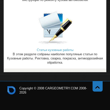
Статьи кузовные работы
В этом разделе собраны наиболее популяные статьи по
Кузовные работы. Рихтовка, сварка, покраска, антикоррозийная
обработка.
Copyright © 2008 CARGEOMETRY.COM 2008-
2026
Навер
Кон
х
тро
льн