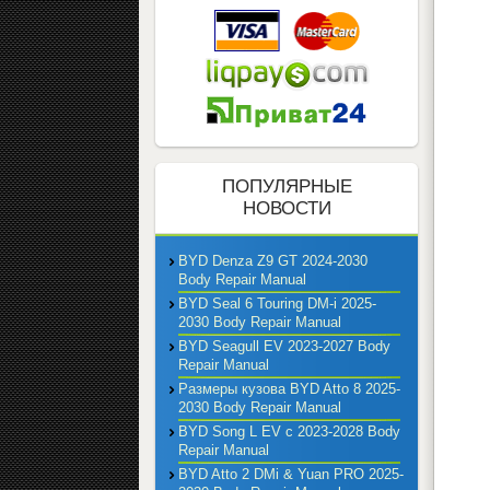
ПОПУЛЯРНЫЕ
НОВОСТИ
BYD Denza Z9 GT 2024-2030
Body Repair Manual
BYD Seal 6 Touring DM-i 2025-
2030 Body Repair Manual
BYD Seagull EV 2023-2027 Body
Repair Manual
Размеры кузова BYD Atto 8 2025-
2030 Body Repair Manual
BYD Song L EV с 2023-2028 Body
Repair Manual
BYD Atto 2 DMi & Yuan PRO 2025-