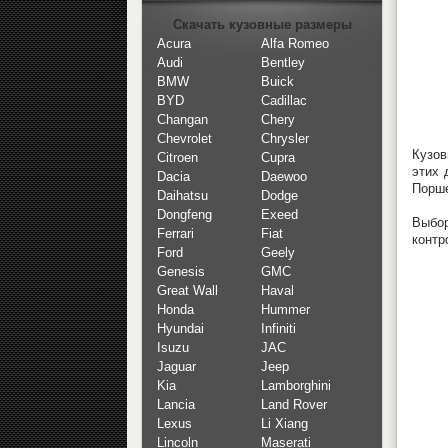
Скачать кузовные размеры
Acura
Alfa Romeo
Audi
Bentley
BMW
Buick
BYD
Cadillac
Changan
Chery
Chevrolet
Chrysler
Кузов
Citroen
Cupra
этих 
Dacia
Daewoo
Порше
Daihatsu
Dodge
Dongfeng
Exeed
Выбор
Ferrari
Fiat
контр
Ford
Geely
Genesis
GMC
Great Wall
Haval
Honda
Hummer
Hyundai
Infiniti
Isuzu
JAC
Jaguar
Jeep
Kia
Lamborghini
Lancia
Land Rover
Lexus
Li Xiang
Lincoln
Maserati