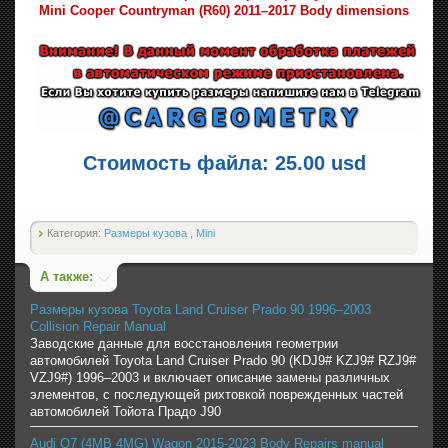
Mini Cooper Countryman (R60) 2011–2017 Body dimensions
Стоимость файла: 25.00 usd
Категория:
Размеры кузова
,
Mini
А также:
Размеры кузова Toyota Land Cruiser Prado 90 1996–2003
Collision Repair Manual
Заводские данные для восстановления геометрии
автомобилей Toyota Land Cruiser Prado 90 (KDJ9# KZJ9# RZJ9#
VZJ9#) 1996–2003 и включает описание замены различных
элементов, с последующей рихтовкой поврежденных частей
автомобилей Тойота Прадо J90
Audi Q7 (4MB 4MG) Wagon 2015-2023 Body Repairs manual