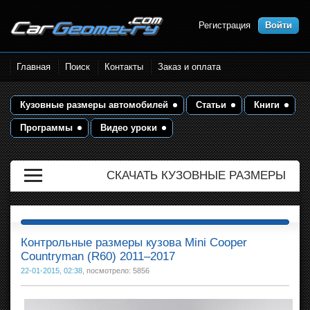
Регистрация
Войти
Размеры кузова автомобилей.
Главная
Поиск
Контакты
Заказ и оплата
Контрольные точки и кузовные
размеры. Геометрия кузова
Кузовные размеры автомобилей
Статьи
Книги
Программы
Видео уроки
СКАЧАТЬ КУЗОВНЫЕ РАЗМЕРЫ
Контрольные размеры кузова Mini Cooper
Countryman (R60) 2011–2017
22-01-2015, 02:38
, посмотрело: 5856