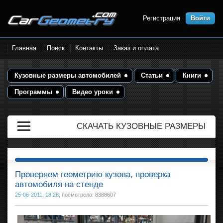
Регистрация
Войти
Размеры кузова автомобилей.
Главная
Поиск
Контакты
Заказ и оплата
Контрольные точки и кузовные
размеры. Геометрия кузова
Кузовные размеры автомобилей
Статьи
Книги
Программы
Видео уроки
СКАЧАТЬ КУЗОВНЫЕ РАЗМЕРЫ
Проверяем геометрию кузова, проверка
автомобиля на стенде
25-06-2011, 18:28
, посмотрело: 8388607