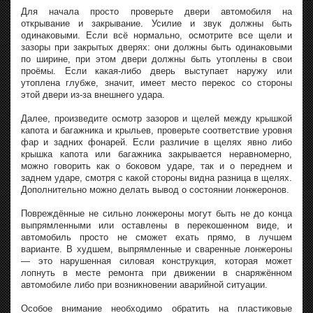
Для начала просто проверьте двери автомобиля на
открывание и закрывание. Усилие и звук должны быть
одинаковыми. Если всё нормально, осмотрите все щели и
зазоры при закрытых дверях: они должны быть одинаковыми
по ширине, при этом двери должны быть утоплены в свои
проёмы. Если какая-либо дверь выступает наружу или
утоплена глубже, значит, имеет место перекос со стороны
этой двери из-за внешнего удара.
Далее, произведите осмотр зазоров и щелей между крышкой
капота и багажника и крыльев, проверьте соответствие уровня
фар и задних фонарей. Если различие в щелях явно либо
крышка капота или багажника закрывается неравномерно,
можно говорить как о боковом ударе, так и о переднем и
заднем ударе, смотря с какой стороны видна разница в щелях.
Дополнительно можно делать вывод о состоянии лонжеронов.
Повреждённые не сильно лонжероны могут быть не до конца
выпрямленными или оставлены в перекошенном виде, и
автомобиль просто не сможет ехать прямо, в лучшем
варианте. В худшем, выпрямленные и сваренные лонжероны
— это нарушенная силовая конструкция, которая может
лопнуть в месте ремонта при движении в снаряжённом
автомобиле либо при возникновении аварийной ситуации.
Особое внимание необходимо обратить на пластиковые