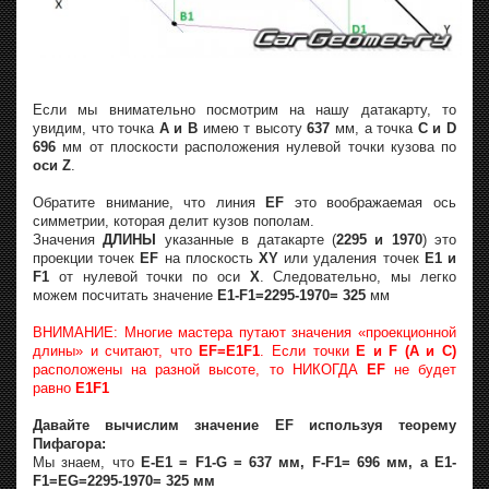
Если мы внимательно посмотрим на нашу датакарту, то
увидим, что точка
A и B
имею т высоту
637
мм, а точка
С и D
696
мм от плоскости расположения нулевой точки кузова по
оси Z
.
Обратите внимание, что линия
EF
это воображаемая ось
симметрии, которая делит кузов пополам.
Значения
ДЛИНЫ
указанные в датакарте (
2295 и 1970
) это
проекции точек
EF
на плоскость
XY
или удаления точек
E1 и
F1
от нулевой точки по оси
X
. Следовательно, мы легко
можем посчитать значение
E1-F1=2295-1970= 325
мм
ВНИМАНИЕ: Многие мастера путают значения «проекционной
длины» и считают, что
EF=E1F1
. Если точки
E и F (A и C)
расположены на разной высоте, то НИКОГДА
EF
не будет
равно
E1F1
Давайте вычислим значение EF используя теорему
Пифагора:
Мы знаем, что
E-E1 = F1-G = 637 мм, F-F1= 696 мм, а E1-
F1=EG=2295-1970= 325 мм