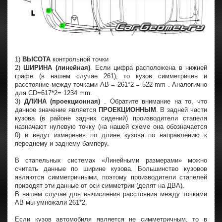
1)
ВЫСОТА
контрольной точки
2)
ШИРИНА (линейная)
. Если цифра расположена в нижней
графе (в нашем случае 261), то кузов симметричен и
расстояние между точками AB = 261*2 = 522 mm . Аналогично
для CD=617*2= 1234 mm.
3)
ДЛИНА (проекционная)
. Обратите внимание на то, что
данное значение является
ПРОЕКЦИОННЫМ
. В задней части
кузова (в районе задних сидений) производители стапеля
назначают нулевую точку (на нашей схеме она обозначается
0) и ведут измерения по длине кузова по направлению к
переднему и заднему бамперу.
В стапельных системах «Линейными размерами» можно
считать данные по ширине кузова. Большинство кузовов
являются симметричными, поэтому производители стапелей
приводят эти данные от оси симметрии (делят на ДВА).
В нашем случае для вычисления расстояния между точками
AB мы умножали 261*2.
Если кузов автомобиля является не симметричным, то в