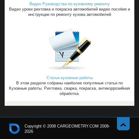
Видео Руководства по кузовному ремонту
Видео уроки рихтовка и покраска автомобилей видео пособия и
инструкции по ремонту кузова автомобилей
Статьи кузовные работы
В этом разделе собраны наиболее популяные статьи по
Кузовные работы. Рихтовка, сварка, покраска, антикоррозийная
обработка.
Copyright © 2008 CARGEOMETRY.COM 2008-
2026
Навер
Кон
х