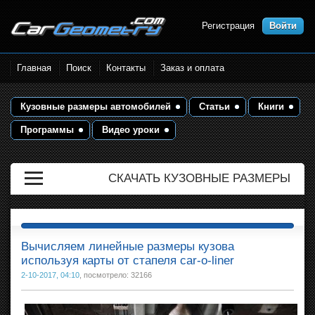
Регистрация
Войти
Размеры кузова автомобилей.
Главная
Поиск
Контакты
Заказ и оплата
Контрольные точки и кузовные
размеры. Геометрия кузова
Кузовные размеры автомобилей
Статьи
Книги
Программы
Видео уроки
СКАЧАТЬ КУЗОВНЫЕ РАЗМЕРЫ
Вычисляем линейные размеры кузова
используя карты от стапеля car-o-liner
2-10-2017, 04:10
, посмотрело: 32166