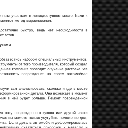
енным участком в легкодоступном месте. Если к
рименяют метод выравнивания.
остаточно быстро, ведь нет необходимости в
ет готов.
руками
 обзавестись набором специальных инструментов.
трументы от того производителя, который создал
анная компания проводит обучение рихтовке без
сстановить повреждения на своем автомобиле
аучиться анализировать, сколько и где в месте
еформированной детали. Она возникает в момент
ения в ней будет больше. Ремонт поврежденной
хтовку поврежденного кузова или другой части
чае вы можете только усугубить положение дел,
монта. Если деталь автомобиля деформировалась
необходимо схватиться присоской к металлу и