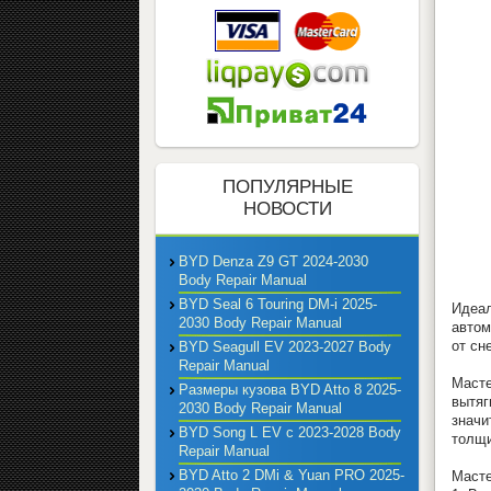
ПОПУЛЯРНЫЕ
НОВОСТИ
BYD Denza Z9 GT 2024-2030
Body Repair Manual
BYD Seal 6 Touring DM-i 2025-
Идеал
2030 Body Repair Manual
автом
от сн
BYD Seagull EV 2023-2027 Body
Repair Manual
Масте
Размеры кузова BYD Atto 8 2025-
вытяг
2030 Body Repair Manual
значи
BYD Song L EV с 2023-2028 Body
толщи
Repair Manual
BYD Atto 2 DMi & Yuan PRO 2025-
Масте