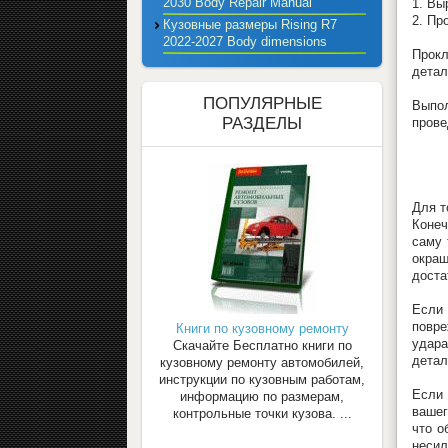
2030 Body Repair Manual
1. Вы
2. Пр
Кузовные размеры Rising R7
2022-2027 Body dimensions
Прокл
детал
ПОПУЛЯРНЫЕ
Выпо
РАЗДЕЛЫ
прове
Для т
Конеч
саму 
окра
доста
Если 
повре
Книги по кузовному ремонту
удара
Скачайте Бесплатно книги по
детал
кузовному ремонту автомобилей,
инструкции по кузовным работам,
Если 
информацию по размерам,
вашег
контрольные точки кузова. ...
что о
неси