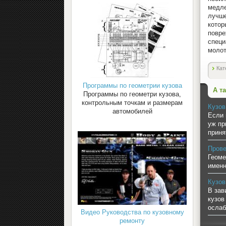
медле
лучше
кото
повр
специ
молот
Кат
Программы по геометрии кузова
А т
Программы по геометри кузова,
контрольным точкам и размерам
Кузов
автомобилей
Если 
уж пр
приня
Прове
Геоме
именн
Кузов
В зав
кузов
ослаб
Видео Руководства по кузовному
ремонту