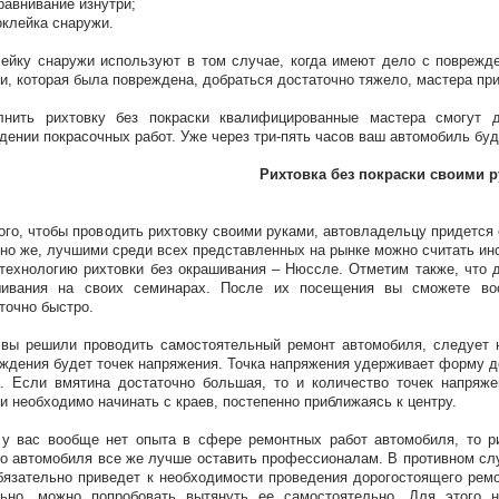
равнивание изнутри;
оклейка снаружи.
ейку снаружи используют в том случае, когда имеют дело с поврежд
и, которая была повреждена, добраться достаточно тяжело, мастера п
лнить рихтовку без покраски квалифицированные мастера смогут д
дении покрасочных работ. Уже через три-пять часов ваш автомобиль буд
Рихтовка без покраски своими 
ого, чтобы проводить рихтовку своими руками, автовладельцу придется
но же, лучшими среди всех представленных на рынке можно считать инс
технологию рихтовки без окрашивания – Нюссле. Отметим также, что д
шивания на своих семинарах. После их посещения вы сможете во
точно быстро.
вы решили проводить самостоятельный ремонт автомобиля, следует н
ждения будет точек напряжения. Точка напряжения удерживает форму д
. Если вмятина достаточно большая, то и количество точек напряж
и необходимо начинать с краев, постепенно приближаясь к центру.
у вас вообще нет опыта в сфере ремонтных работ автомобиля, то ри
о автомобиля все же лучше оставить профессионалам. В противном слу
бязательно приведет к необходимости проведения дорогостоящего ре
льно, можно попробовать вытянуть ее самостоятельно. Для этого 