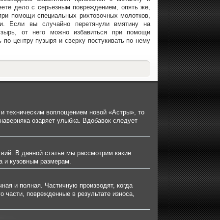
еете дело с серьезным повреждением, опять же,
при помощи специальных рихтовочных молотков,
ли. Если вы случайно перетянули вмятину на
узырь, от него можно избавиться при помощи
 по центру пузыря и сверху постукивать по нему
 и техническим воплощением новой «Астры», то
 наверняка озаряет улыбка. Вдобавок следует
твий. В данной статье мы рассмотрим какие
а и кузовным размерам.
чная и полная. Частичную производят, когда
о части, поврежденные в результате износа,