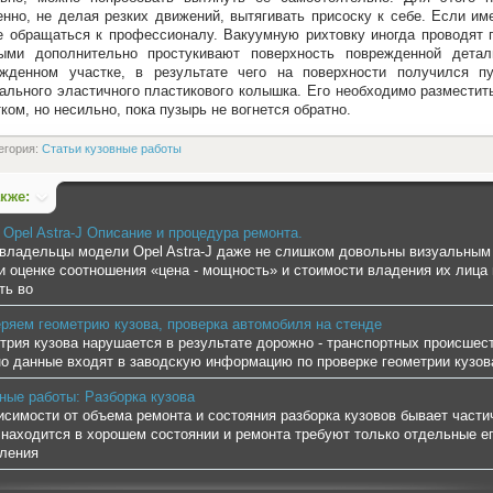
нно, не делая резких движений, вытягивать присоску к себе. Если им
 обращаться к профессионалу. Вакуумную рихтовку иногда проводят 
рыми дополнительно простукивают поверхность поврежденной дета
ежденном участке, в результате чего на поверхности получился п
ального эластичного пластикового колышка. Его необходимо разместить
ком, но несильно, пока пузырь не вогнется обратно.
егория:
Статьи кузовные работы
акже:
 Opel Astra-J Описание и процедура ремонта.
владельцы модели Opel Astra-J даже не слишком довольны визуальным
и оценке соотношения «цена - мощность» и стоимости владения их лица
ть во
ряем геометрию кузова, проверка автомобиля на стенде
трия кузова нарушается в результате дорожно - транспортных происшес
о данные входят в заводскую информацию по проверке геометрии кузов
ные работы: Разборка кузова
исимости от объема ремонта и состояния разборка кузовов бывает части
 находится в хорошем состоянии и ремонта требуют только отдельные ег
ления