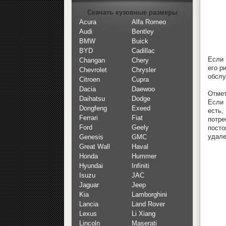
Скачать кузовные размеры
Acura
Alfa Romeo
Audi
Bentley
BMW
Buick
BYD
Cadillac
Если 
Changan
Chery
его р
Chevrolet
Chrysler
обслу
Citroen
Cupra
Dacia
Daewoo
Отмет
Daihatsu
Dodge
Если 
Dongfeng
Exeed
есть,
Ferrari
Fiat
потре
Ford
Geely
посто
удале
Genesis
GMC
Great Wall
Haval
Honda
Hummer
Hyundai
Infiniti
Isuzu
JAC
Jaguar
Jeep
Kia
Lamborghini
Lancia
Land Rover
Lexus
Li Xiang
Lincoln
Maserati