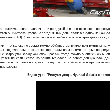
автомобиль попал в аварию или по другой причине произошло поврежде
ихтовку. Рихтовка кузова на сегодняшний день является одной из наибо
живания (СТО). С ее помощью можно избавиться от повреждений на куз
им, что далеко не всегда можно обойтись выпрямлением вмятины на ку
вы «отделались» лишь поверхностными царапинами, которые повредили
 не затронули заводской слой краски), тогда можно обойтись обычно
буется нанести несколько защитных слоев на поврежденную площадь 
янно использовать полироль с защитой лакокрасочного покрытия автом
ние царапин.
Видео урок "Рихтуем дверь Hyundai Solaris с помо