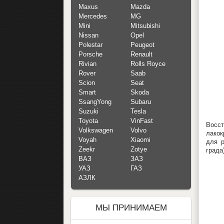
Maxus
Mazda
Mercedes
MG
Mini
Mitsubishi
Nissan
Opel
Polestar
Peugeot
Porsche
Renault
Rivian
Rolls Royce
Rover
Saab
Scion
Seat
Smart
Skoda
SsangYong
Subaru
Suzuki
Tesla
Toyota
VinFast
Восс
Volkswagen
Volvo
лакок
Voyah
Xiaomi
для р
Zeekr
Zotye
града
ВАЗ
ЗАЗ
УАЗ
ГАЗ
АЗЛК
МЫ ПРИНИМАЕМ