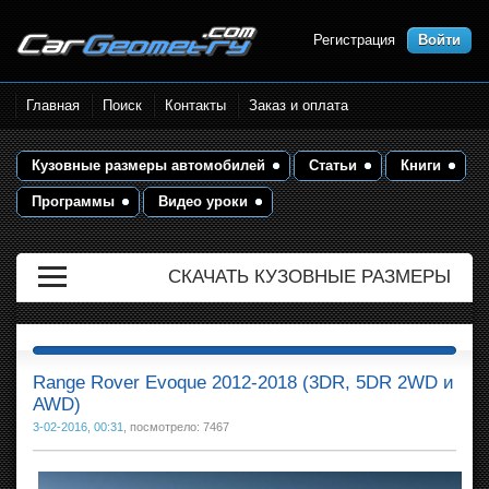
Регистрация
Войти
Размеры кузова автомобилей.
Главная
Поиск
Контакты
Заказ и оплата
Контрольные точки и кузовные
размеры. Геометрия кузова
Кузовные размеры автомобилей
Статьи
Книги
Программы
Видео уроки
СКАЧАТЬ КУЗОВНЫЕ РАЗМЕРЫ
Range Rover Evoque 2012-2018 (3DR, 5DR 2WD и
AWD)
3-02-2016, 00:31
, посмотрело: 7467