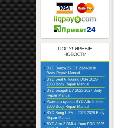
ПОПУЛЯРНЫЕ
НОВОСТИ
BYD Denza Z9 GT 2024-2030
Body Repair Manual
BYD Seal 6 Touring DM-i 2025-
2030 Body Repair Manual
BYD Seagull EV 2023-2027 Body
Repair Manual
Размеры кузова BYD Atto 8 2025-
2030 Body Repair Manual
BYD Song L EV с 2023-2028 Body
Repair Manual
BYD Atto 2 DMi & Yuan PRO 2025-