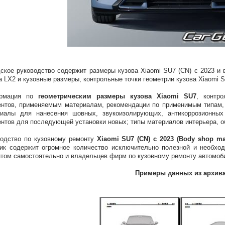
ское руководство содержит размеры кузова Xiaomi SU7 (CN) с 2023 и
а LX2 и кузовные размеры, контрольные точки геометрии кузова Xiaomi 
рмация по
геометрическим размеры кузова Xiaomi SU7
, контр
нтов, применяемым материалам, рекомендации по применимым типам, 
риалы для нанесения шовных, звукоизолирующих, антикоррозионных
нтов для последующей установки новых; типы материалов интерьера, о
одство по кузовному ремонту
Xiaomi SU7 (CN) с 2023 (Body shop ma
ик содержит огромное количество исключительно полезной и необх
том самостоятельно и владельцев фирм по кузовному ремонту автомоб
Примеры данных из архив