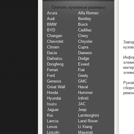
Скачать кузовные размеры
Acura
Alfa Romeo
Audi
Bentley
BMW
Buick
BYD
Cadillac
Changan
Chery
Chevrolet
Chrysler
Завод
кузов
Citroen
Cupra
Dacia
Daewoo
Инфо
Daihatsu
Dodge
элеме
Dongfeng
Exeed
мате
Ferrari
Fiat
элеме
Ford
Geely
Genesis
GMC
Руков
Great Wall
Haval
сборн
Honda
Hummer
ремон
Hyundai
Infiniti
Isuzu
JAC
Jaguar
Jeep
Kia
Lamborghini
Lancia
Land Rover
Lexus
Li Xiang
Lincoln
Maserati