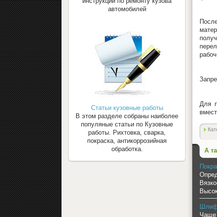
инструкции по ремонту кузова
автомобилей
После
матер
получ
перел
рабоч
Запре
Для п
Статьи кузовные работы
вмест
В этом разделе собраны наиболее
популяные статьи по Кузовные
Кат
работы. Рихтовка, сварка,
покраска, антикоррозийная
обработка.
А т
Покра
Опред
Вязко
Высок
Шлифо
Чаще 