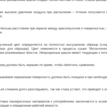
ее высокое давление воздуха при распылении – оттенок получается 
е;
 больше расстояние при окраске между краскопультом и поверхностью, 
е;
ученный цвет определяется на полностью высушенном образце (сле
ках для образцов). Цвет изменяется в процессе сушки. Металличес
ма алюминиевых блесток. Непрозрачные краски имеют тенденцию к пот
азец должен быть окрашен по краям, чтобы облегчить сравнение;
рываемая окрашенная поверхность должна быть очищена и при необходи
ьзя слишком долго разглядывать, так как глаза устают, это приводит к 
товка лакокрасочных материалов к употреблению заключается в осно
рации и определении рабочей вязкости.