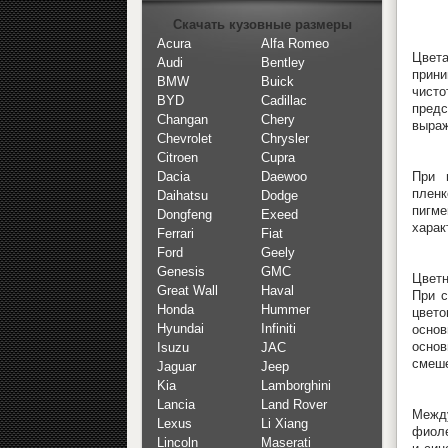
Скачать кузовные размеры
Acura
Alfa Romeo
Цвета
Audi
Bentley
прини
BMW
Buick
чист
BYD
Cadillac
предс
Changan
Chery
выраж
Chevrolet
Chrysler
Citroen
Cupra
При 
Dacia
Daewoo
пленк
Daihatsu
Dodge
пигм
Dongfeng
Exeed
харак
Ferrari
Fiat
Ford
Geely
Genesis
GMC
Цветн
Great Wall
Haval
При с
Honda
Hummer
цвето
Hyundai
Infiniti
основ
основ
Isuzu
JAC
смеше
Jaguar
Jeep
Kia
Lamborghini
Lancia
Land Rover
Межд
Lexus
Li Xiang
фиоле
Lincoln
Maserati