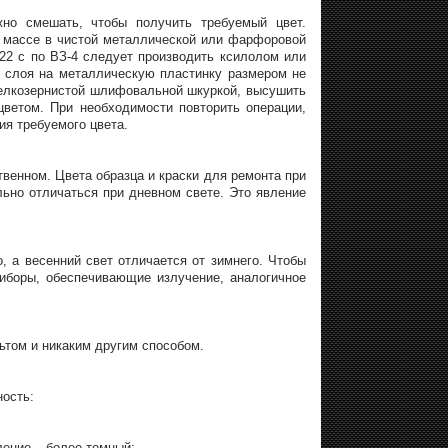
но смешать, чтобы получить требуемый цвет.
 массе в чистой металлической или фарфоровой
22 с по ВЗ-4 следует производить ксилолом или
а слоя на металлическую пластинку размером не
елкозернистой шлифовальной шкуркой, высушить
цветом. При необходимости повторить операции,
я требуемого цвета.
твенном. Цвета образца и краски для ремонта при
ьно отличаться при дневном свете. Это явление
о, а весенний свет отличается от зимнего. Чтобы
риборы, обеспечивающие излучение, аналогичное
ьтом и никаким другим способом.
ость:
ление – более темный;