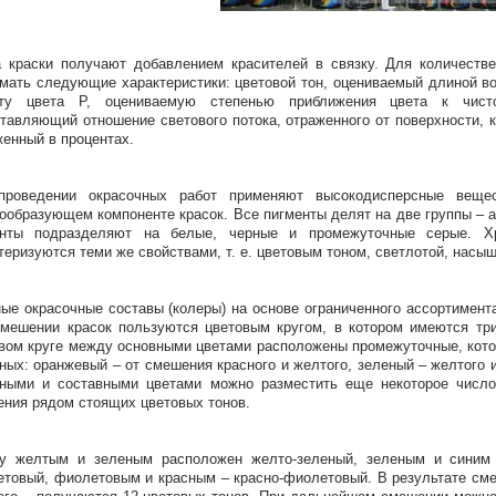
 краски получают добавлением красителей в связку. Для количестве
мать следующие характеристики: цветовой тон, оцениваемый длиной во
оту цвета Р, оцениваемую степенью приближения цвета к чисто
тавляющий отношение светового потока, отраженного от поверхности, 
енный в процентах.
проведении окрасочных работ применяют высокодисперсные веще
ообразующем компоненте красок. Все пигменты делят на две группы – 
енты подразделяют на белые, черные и промежуточные серые. Хр
теризуются теми же свойствами, т. е. цветовым тоном, светлотой, насы
ые окрасочные составы (колеры) на основе ограниченного ассортимент
мешении красок пользуются цветовым кругом, в котором имеются три
вом круге между основными цветами расположены промежуточные, кото
ных: оранжевый – от смешения красного и желтого, зеленый – желтого 
ными и составными цветами можно разместить еще некоторое число
ния рядом стоящих цветовых тонов.
у желтым и зеленым расположен желто-зеленый, зеленым и синим 
товый, фиолетовым и красным – красно-фиолетовый. В результате смеш