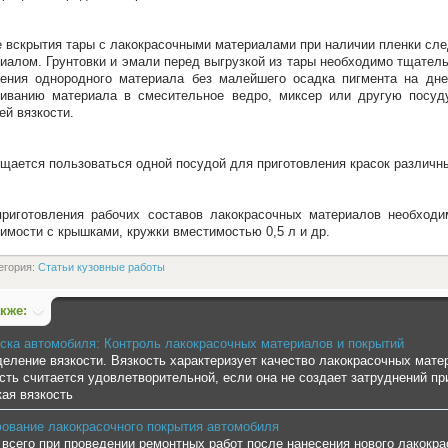
 вскрытия тары с лакокрасочными материалами при наличии пленки сле
иалом. Грунтовки и эмали перед выгрузкой из тары необходимо тщател
ения однородного материала без малейшего осадка пигмента на дне
иванию материала в смесительное ведро, миксер или другую посуд
ей вязкости.
щается пользоваться одной посудой для приготовления красок различн
риготовления рабочих составов лакокрасочных материалов необходи
имости с крышками, кружки вместимостью 0,5 л и др.
егория:
Статьи кузовные работы
акже:
ска автомобиля: Контроль лакокрасочных материалов и покрытий
еление вязкости. Вязкость характеризует качество лакокрасочных матер
сть считается удовлетворительной, если она не создает затруднений п
ая вязкость
вание лакокрасочного покрытия автомобиля
всего при проведении ремонтных работ после нанесения нового лакокра