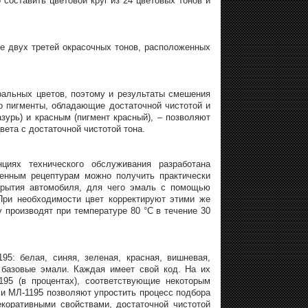
составить цветовой круг из 24 цветовых тонов и
ие двух третей окрасочных тонов, расположенных
ральных цветов, поэтому и результаты смешения
ко пигменты, обладающие достаточной чистотой и
урь) и красным (пигмент красный), – позволяют
ета с достаточной чистотой тона.
циях технического обслуживания разработана
енным рецептурам можно получить практически
крытия автомобиля, для чего эмаль с помощью
При необходимости цвет корректируют этими же
 производят при температуре 80 °C в течение 30
5: белая, синяя, зеленая, красная, вишневая,
о базовые эмали. Каждая имеет свой код. На их
95 (в процентах), соответствующие некоторым
и МЛ-1195 позволяют упростить процесс подбора
коративными свойствами, достаточной чистотой