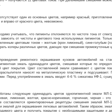
его – получаются 12 цветовых тонов. При дальнейшем смешении можно 
.
отсутствует один из основных цветов, например красный, приготовлен
 и вправо от красного цвета, невозможно.
одимо учитывать, что пигменты отклоняются по чистоте тона от спект
 зависеть от чистоты и цветового тона используемых пигментов. Толь
еленным цветовым тоном – желтым (крон лимонный), сине-голубым (лаз
рать колеры различных цветов, дающих при смешении промежуточные цв
проведения ремонтного окрашивания кузовов автомобилей на стан
игментная эмаль одиннадцати цветов, смешивая которые по определ
 цвет покрытия. Цвет составленной эмали сравнивают с цветом по
ораспылителя наносят на металлическую пластинку и подсушивают. 
ми. Перед употреблением в эмаль вводят 4–6 % сиккатива НФ-1, сушку
ботаны следующие одиннадцать цветов однопигментной эмали МЛ-119
евая, лимонная, желтая, красно-коричневая, горчичная, черная – эт
е составляются ориентировочные рецептуры смешения эмалей МЛ-11
м эмалей для окрашивания легковых автомобилей. Таким образом, эмал
одимого цвета и получить покрытие с необходимыми защитными и де