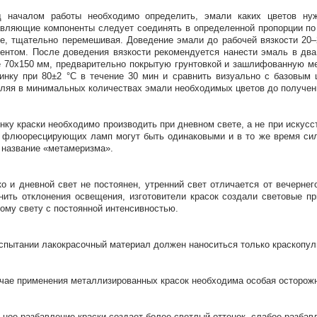
д началом работы необходимо определить, эмали каких цветов нуж
вляющие компоненты следует соединять в определенной пропорции по
е, тщательно перемешивая. Доведение эмали до рабочей вязкости 20–
ентом. После доведения вязкости рекомендуется нанести эмаль в дв
 70х150 мм, предварительно покрытую грунтовкой и зашлифованную м
инку при 80±2 °C в течение 30 мин и сравнить визуально с базовым 
ляя в минимальных количествах эмали необходимых цветов до получени
нку краски необходимо производить при дневном свете, а не при искусс
 флюоресцирующих ламп могут быть одинаковыми и в то же время сил
 название «метамеризма».
о и дневной свет не постоянен, утренний свет отличается от вечернег
нить отклонения освещения, изготовители красок создали световые п
ому свету с постоянной интенсивностью.
спытании лакокрасочный материал должен наноситься только краскопул
чае применения металлизированных красок необходима особая осторожн
ьное разбавление краски создает более светлый оттенок, слабое разбав