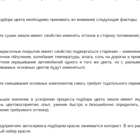
одборе цвета необходимо принимать во внимание следующие факторы:
ле сушки эмали имеют свойство изменять оттенок в сторону потемнения;
окрасочные покрытия имеют свойство подвергаться старению – изменен
ечное облучение, колебания температуры, влага, соль на дорогах и пр
тном окрашивании автомобилей одного и того же цвета, но с разным
ваемых основных цветов будут изменяться;
ле смешивания основных компонентов смесь требует тщательного пере
ьшое значение в ускорении процесса подбора цвета эмали имеют инд
нь цветовосприятия, опыт, умение быстро и безошибочно определить
ения требуемого оттенка).
едприятиях автосервиса подбором красок занимается колорист. В его р
ый набор красок.