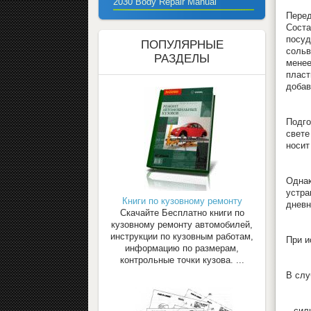
2030 Body Repair Manual
Пере
Соста
посуд
ПОПУЛЯРНЫЕ
сольв
РАЗДЕЛЫ
менее
пласт
добав
Подго
свете
носит
Однак
устра
Книги по кузовному ремонту
дневн
Скачайте Бесплатно книги по
кузовному ремонту автомобилей,
инструкции по кузовным работам,
При и
информацию по размерам,
контрольные точки кузова. ...
В слу
– сил