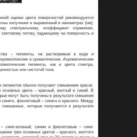
нной оценки цвета поверхностей рекомендуется
лны излучения и выраженный в нанометрах (нм);
му спектральному; коэффициент отражения,
к световому потоку, падающему на поверхность и
ства – пигменты, не растворимые в воде и
ахроматические и хроматические. Ахроматические
оматические пигменты, как и цвета спектра,
щенностью или чистотой тона.
а пигментов обычно получают смешением красок.
 основных цвета – красный, желтый и синий. В
рые могут быть получены в результате смешения
и синего, фиолетовый – синего и красного. Между
 смешанных, которые получаются в результате
– сине-зеленый, синим и фиолетовым – сине-
ения трех основных цветов – красного, желтого