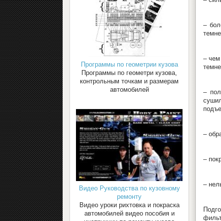
– бол
темне
– чем
Программы по геометрии кузова
темне
Программы по геометри кузова,
контрольным точкам и размерам
автомобилей
– пол
сушил
подъе
– обр
– пок
– нел
Видео Руководства по кузовному
ремонту
Видео уроки рихтовка и покраска
Подго
автомобилей видео пособия и
фильт