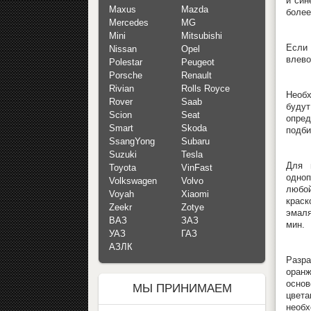
и син
Maxus
Mazda
более
Mercedes
MG
Mini
Mitsubishi
Если 
Nissan
Opel
влево
Polestar
Peugeot
Porsche
Renault
Rivian
Rolls Royce
Необх
Rover
Saab
будут
Scion
Seat
опред
Smart
Skoda
подби
SsangYong
Subaru
Suzuki
Tesla
Для 
Toyota
VinFast
одноп
Volkswagen
Volvo
любой
Voyah
Xiaomi
краск
Zeekr
Zotye
эмаля
ВАЗ
ЗАЗ
мин.
УАЗ
ГАЗ
АЗЛК
Разра
оранж
основ
МЫ ПРИНИМАЕМ
цвета
необх