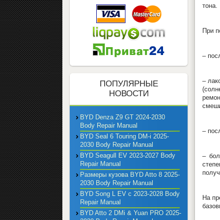
тона.
При п
– пос
– лак
ПОПУЛЯРНЫЕ
(солн
НОВОСТИ
ремон
смеши
BYD Denza Z9 GT 2024-2030
Body Repair Manual
– пос
BYD Seal 6 Touring DM-i 2025-
2030 Body Repair Manual
BYD Seagull EV 2023-2027 Body
– бол
Repair Manual
степе
получ
Размеры кузова BYD Atto 8 2025-
2030 Body Repair Manual
BYD Song L EV с 2023-2028 Body
На пр
Repair Manual
базов
BYD Atto 2 DMi & Yuan PRO 2025-