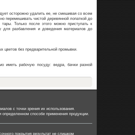
дует осторожно удалить ее, не смешивая со всем
ьно перемешивать чистой деревянной лопаткой до
 тары. Только после этого можно приступать к
у для разбавления и доведения материалов до
ых цветов без предварительной промывки.
мо иметь рабочую посуду: ведра, бачки разной
иалов с точки зрения их использования.
ри определенном способе применения продукции.
сочного покрытия результат не слишком