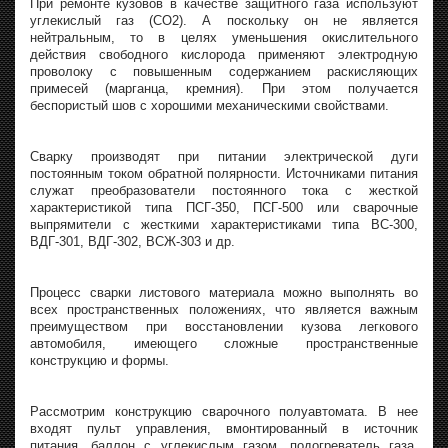
При ремонте кузовов в качестве защитного газа используют
углекислый газ (СО2). А поскольку он не является
нейтральным, то в целях уменьшения окислительного
действия свободного кислорода применяют электродную
проволоку с повышенным содержанием раскисляющих
примесей (марганца, кремния). При этом получается
беспористый шов с хорошими механическими свойствами.
Сварку производят при питании электрической дуги
постоянным током обратной полярности. Источниками питания
служат преобразователи постоянного тока с жесткой
характеристикой типа ПСГ-350, ПСГ-500 или сварочные
выпрямители с жесткими характеристиками типа ВС-300,
ВДГ-301, ВДГ-302, ВСЖ-303 и др.
Процесс сварки листового материала можно выполнять во
всех пространственных положениях, что является важным
преимуществом при восстановлении кузова легкового
автомобиля, имеющего сложные пространственные
конструкцию и формы.
Рассмотрим конструкцию сварочного полуавтомата. В нее
входят пульт управления, вмонтированный в источник
питания, баллон с углекислым газом, подогреватель газа,