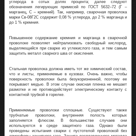
углерода в сотых долях процента; далее следуют
обозначения легирующих примесей по ГОСТ 5632–72 (Г –
марганец, С – кремний). Так, например, сварочная проволока
марки Св-08Г2С содержит 0,08 % углерода, до 2 % марганца и
до 1 % кремния.
Повышенное содержание кремния и марганца в сварочной
проволоке позволяет нейтрализовать свободный кислород,
выделяющийся при сварке из углекислого газа, и тем самым
защитить металл сварного шва от окисления.
Стальная проволока должна иметь тот же химический состав,
что и листы, применяемые в кузовах. Очень важно, чтобы
поверхность проволоки была безукоризненной, поэтому ее
покрывают медью. В этом случае окисная пленка не мешает
размотке и не противодействует электрическому контакту с
контактной трубкой в горелке.
Применяемые проволоки сплошные. Существуют также
трубчатые проволоки, внутренняя полость которых
заполняется флюсом. В большинстве случаев они
используются в среде защитного газа. Однако были
проведены испытания сварки с пустотелой проволокой без
атмосферы защитного газа. Защита расплавленного металла