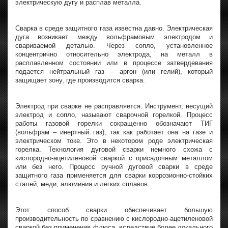
электрическую дугу и расплав металла.
Сварка в среде защитного газа известна давно. Электрическая
дуга возникает между вольфрамовым электродом и
свариваемой деталью. Через сопло, установленное
концентрично относительно электрода, на металл в
расплавленном состоянии или в процессе затвердевания
подается нейтральный газ – аргон (или гелий), который
защищает зону, где производится сварка.
Электрод при сварке не расправляется. Инструмент, несущий
электрод и сопло, называют сварочной горелкой. Процесс
работы газовой горелки сокращенно обозначают ТИГ
(вольфрам – инертный газ), так как работает она на газе и
электрическом токе. Это в некотором роде электрическая
горелка. Технология дуговой сварки немного схожа с
кислородно-ацетиленовой сваркой с присадочным металлом
или без него. Процесс ручной дуговой сварки в среде
защитного газа применяется для сварки коррозионно-стойких
сталей, меди, алюминия и легких сплавов.
Этот способ сварки обеспечивает большую
производительность по сравнению с кислородно-ацетиленовой
сваркой без применения флюса, вследствие более локального