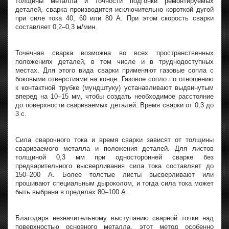
толщины металла и точности подгонки ремонтируемых
деталей, сварка производится исключительно короткой дугой
при силе тока 40, 60 или 80 А. При этом скорость сварки
составляет 0,2–0,3 м/мин.
Точечная сварка возможна во всех пространственных
положениях деталей, в том числе и в труднодоступных
местах. Для этого вида сварки применяют газовые сопла с
боковыми отверстиями на конце. Газовое сопло по отношению
к контактной трубке (мундштуку) устанавливают выдвинутым
вперед на 10–15 мм, чтобы создать необходимое расстояние
до поверхности свариваемых деталей. Время сварки от 0,3 до
3 с.
Сила сварочного тока и время сварки зависят от толщины
свариваемого металла и положения деталей. Для листов
толщиной 0,3 мм при односторонней сварке без
предварительного высверливания сила тока составляет до
150–200 А. Более толстые листы высверливают или
прошивают специальным дыроколом, и тогда сила тока может
быть выбрана в пределах 80–100 А.
Благодаря незначительному выступанию сварной точки над
поверхностью основного металла, этот метод особенно