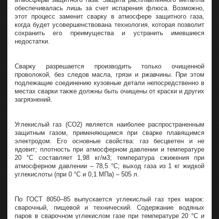
обеспечивалась лишь за счет испарения флюса. Возможно,
этот процесс заменит сварку в атмосфере защитного газа,
когда будет усовершенствована технология, которая позволит
сохранить его преимущества и устранить имевшиеся
недостатки.
Сварку разрешается производить только очищенной
проволокой, без следов масла, грязи и ржавчины. При этом
подлежащие соединению кузовные детали непосредственно в
местах сварки также должны быть очищены от краски и других
загрязнений.
Углекислый газ (СО2) является наиболее распространенным
защитным газом, применяющимся при сварке плавящимся
электродом. Его основные свойства: газ бесцветен и не
ядовит; плотность при атмосферном давлении и температуре
20 °C составляет 1,98 кг/м3; температура сжижения при
атмосферном давлении – 78,5 °C; выход газа из 1 кг жидкой
углекислоты (при 0 °C и 0,1 МПа) – 505 л.
По ГОСТ 8050–85 выпускается углекислый газ трех марок:
сварочный, пищевой и технический. Содержание водяных
паров в сварочном углекислом газе при температуре 20 °C и