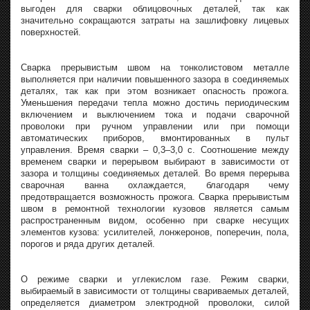
выгоден для сварки облицовочных деталей, так как
значительно сокращаются затраты на зашлифовку лицевых
поверхностей.
Сварка прерывистым швом на тонколистовом металле
выполняется при наличии повышенного зазора в соединяемых
деталях, так как при этом возникает опасность прожога.
Уменьшения передачи тепла можно достичь периодическим
включением и выключением тока и подачи сварочной
проволоки при ручном управлении или при помощи
автоматических приборов, вмонтированных в пульт
управления. Время сварки – 0,3–3,0 с. Соотношение между
временем сварки и перерывом выбирают в зависимости от
зазора и толщины соединяемых деталей. Во время перерыва
сварочная ванна охлаждается, благодаря чему
предотвращается возможность прожога. Сварка прерывистым
швом в ремонтной технологии кузовов является самым
распространенным видом, особенно при сварке несущих
элементов кузова: усилителей, лонжеронов, поперечин, пола,
порогов и ряда других деталей.
О режиме сварки и углекислом газе. Режим сварки,
выбираемый в зависимости от толщины свариваемых деталей,
определяется диаметром электродной проволоки, силой