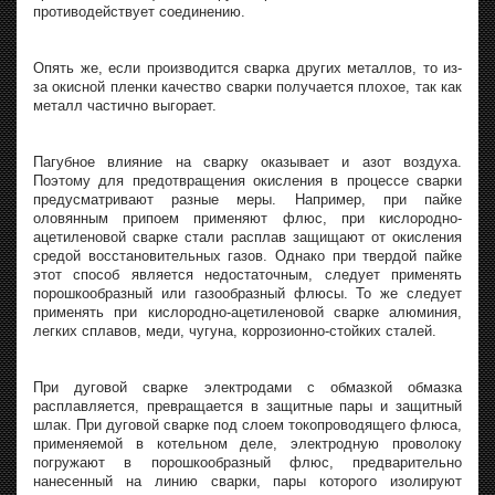
противодействует соединению.
Опять же, если производится сварка других металлов, то из-
за окисной пленки качество сварки получается плохое, так как
металл частично выгорает.
Пагубное влияние на сварку оказывает и азот воздуха.
Поэтому для предотвращения окисления в процессе сварки
предусматривают разные меры. Например, при пайке
оловянным припоем применяют флюс, при кислородно-
ацетиленовой сварке стали расплав защищают от окисления
средой восстановительных газов. Однако при твердой пайке
этот способ является недостаточным, следует применять
порошкообразный или газообразный флюсы. То же следует
применять при кислородно-ацетиленовой сварке алюминия,
легких сплавов, меди, чугуна, коррозионно-стойких сталей.
При дуговой сварке электродами с обмазкой обмазка
расплавляется, превращается в защитные пары и защитный
шлак. При дуговой сварке под слоем токопроводящего флюса,
применяемой в котельном деле, электродную проволоку
погружают в порошкообразный флюс, предварительно
нанесенный на линию сварки, пары которого изолируют