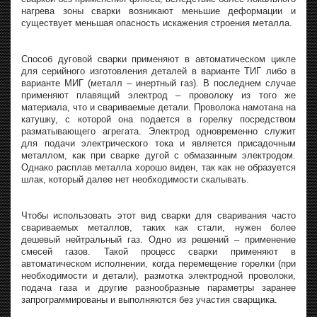
нагрева зоны сварки возникают меньшие деформации и
существует меньшая опасность искажения строения металла.
Способ дуговой сварки применяют в автоматическом цикле
для серийного изготовления деталей в варианте ТИГ либо в
варианте МИГ (металл – инертный газ). В последнем случае
применяют плавящий электрод – проволоку из того же
материала, что и свариваемые детали. Проволока намотана на
катушку, с которой она подается в горелку посредством
разматывающего агрегата. Электрод одновременно служит
для подачи электрического тока и является присадочным
металлом, как при сварке дугой с обмазанным электродом.
Однако расплав металла хорошо виден, так как не образуется
шлак, который далее нет необходимости скалывать.
Чтобы использовать этот вид сварки для сваривания часто
свариваемых металлов, таких как стали, нужен более
дешевый нейтральный газ. Одно из решений – применение
смесей газов. Такой процесс сварки применяют в
автоматическом исполнении, когда перемещение горелки (при
необходимости и детали), размотка электродной проволоки,
подача газа и другие разнообразные параметры заранее
запрограммированы и выполняются без участия сварщика.