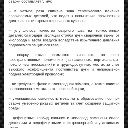
сварки составляет 5 м/ч;
– в четыре раза снижена зона термического влияния
свариваемых деталей, что ведет к повышению прочности и
долговечности отремонтированных кузовов;
– улучшилось качество сварного шва на тонкостенных
деталях благодаря изоляции столба дуги сварочной ванны от
кислорода и азота воздуха вследствие избыточного давления
подаваемого защитного газа;
– сварку стало возможно выполнять во всех
пространственных положениях (на наклонных, вертикальных,
потолочных плоскостях) и в труднодоступных местах за счет
высокого коэффициента постоянства дуги и непрерывной
подачи электродной проволоки;
– не требуются флюс и электродная обмазка, а также очистка
наплавленного металла от шлаковой корки;
– уменьшилась склонность металла к образованию пор при
сварке умеренно ржавых деталей за счет создания защитной
среды;
– дефицитные карбид кальция и кислород заменены более
дешевыми и недефицитными электроэнергией и углекислым
газом;