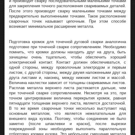
и производит сварку последовательными маленькими точками
для закрепления точного расположения свариваемых деталей.
После этого производят сварку маленькими точками между
предварительно выполненными точками. Такое расположение
сварочных точек называют цепочным. При этом способе
возникает минимальное расширение металла.
Подготовка кромок для точечной дуговой сварки аналогична
подготовке при точечной сварке сопротивлением. Необходимо
помнить, что кромки должны находить друг на друга, быть
зачищены очень тщательно, чтобы обеспечить хороший
электрический контакт. Контакт должен обеспечиваться, с
одной стороны, между проволочным электродом и первым
листом, с другой стороны, между двумя наложенными друг на
друга листами и, наконец, между нижним листом и массой.
Величина нахлестки зависит от толщины свариваемых листов.
Расплав металла верхнего листа растекается дальше, чем
при точечной сварке сопротивлением. Несмотря на это, при
точном центрировании величина перекрытия кромок, равная
пятнадцати толщинам верхнего листа, является достаточной.
В то же время сварочные точки несколько выступают над
основным металлом, что является нежелательным для
внешнего вида кузова. Поэтому, чтобы соединение не было
заметно (после шпаклевки и краски), после вырезки
поврежденной зоны необходимо выполнить параллельную
отбортовку кромки кузова. Это небольшое смещение металла