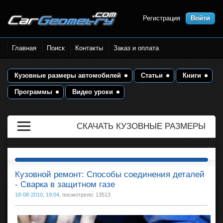
Регистрация
Войти
Размеры кузова автомобилей.
Главная
Поиск
Контакты
Заказ и оплата
Контрольные точки и кузовные
размеры. Геометрия кузова
Кузовные размеры автомобилей
Статьи
Книги
Программы
Видео уроки
СКАЧАТЬ КУЗОВНЫЕ РАЗМЕРЫ
Кузовной ремонт: Способы соединения деталей
- Сварка в защитном газе
18-08-2010, 19:04
, посмотрело: 13513