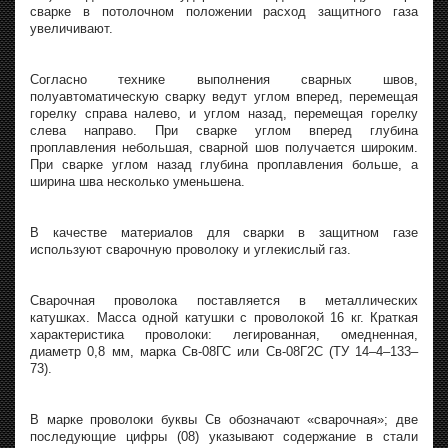
сварке в потолочном положении расход защитного газа
увеличивают.
Согласно технике выполнения сварных швов,
полуавтоматическую сварку ведут углом вперед, перемещая
горелку справа налево, и углом назад, перемещая горелку
слева направо. При сварке углом вперед глубина
проплавления небольшая, сварной шов получается широким.
При сварке углом назад глубина проплавления больше, а
ширина шва несколько уменьшена.
В качестве материалов для сварки в защитном газе
используют сварочную проволоку и углекислый газ.
Сварочная проволока поставляется в металлических
катушках. Масса одной катушки с проволокой 16 кг. Краткая
характеристика проволоки: легированная, омедненная,
диаметр 0,8 мм, марка Св-08ГС или Св-08Г2С (ТУ 14–4–133–
73).
В марке проволоки буквы Св обозначают «сварочная»; две
последующие цифры (08) указывают содержание в стали