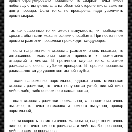
время отрегулировано правильно, то сварная точка имеет
небольшую выпуклость, а на обратной стороне листа заметен
центр провара. Если точка не проварена, надо увеличить
время сварки.
Так как сварочные точки имеют выпуклость, их необходимо
срезать обычными механическими способами. При постоянном
времени размотки проволоки происходит следующее:
– если напряжение и скорость размотки очень высокие, то
интенсивное плавление может привести к прожиганию
отверстий в листах. В противном случае точка слишком
размазана с очень глубоким проваром. В горелке проволока
расплавляется до уровня контактной трубки;
– если напряжение нормальное, однако очень маленькая
скорость размотки, то точка получается узкой, нижний лист
либо слабо, либо совсем не расплавляется;
– если скорость размотки нормальная, а напряжение очень
высокое, то точка размазана и немного выпуклая, провар
нормальный;
– если скорость размотки очень маленькая, напряжение очень
низкое, то точка немного размазана и либо слабо проварена,
либо совсем не проварена.