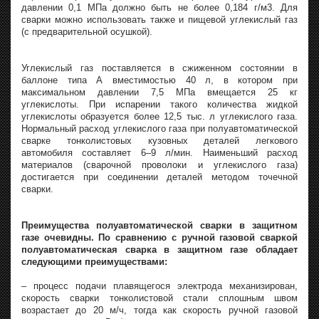
давлении 0,1 МПа должно быть не более 0,184 г/м3. Для
сварки можно использовать также и пищевой углекислый газ
(с предварительной осушкой).
Углекислый газ поставляется в сжиженном состоянии в
баллоне типа А вместимостью 40 л, в котором при
максимальном давлении 7,5 МПа вмещается 25 кг
углекислоты. При испарении такого количества жидкой
углекислоты образуется более 12,5 тыс. л углекислого газа.
Нормальный расход углекислого газа при полуавтоматической
сварке тонколистовых кузовных деталей легкового
автомобиля составляет 6–9 л/мин. Наименьший расход
материалов (сварочной проволоки и углекислого газа)
достигается при соединении деталей методом точечной
сварки.
Преимущества полуавтоматической сварки в защитном
газе очевидны. По сравнению с ручной газовой сваркой
полуавтоматическая сварка в защитном газе обладает
следующими преимуществами:
– процесс подачи плавящегося электрода механизирован,
скорость сварки тонколистовой стали сплошным швом
возрастает до 20 м/ч, тогда как скорость ручной газовой