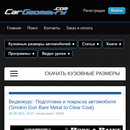
Регистрация
Войти
Размеры кузова автомобилей.
Главная
Поиск
Контакты
Заказ и оплата
Контрольные точки и кузовные
размеры. Геометрия кузова
Кузовные размеры автомобилей
Статьи
Книги
Программы
Видео уроки
СКАЧАТЬ КУЗОВНЫЕ РАЗМЕРЫ
Видеокурс: Подготовка и покраска автомобиля
(Smokin Gun Bare Metal to Clear Coat)
25-06-2011, 18:27
, посмотрело: 16832