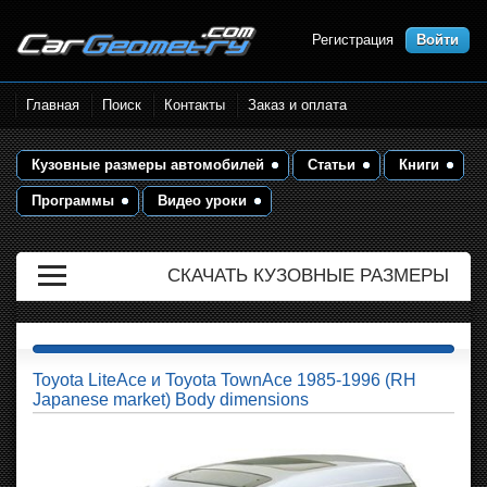
Регистрация
Войти
Размеры кузова автомобилей.
Главная
Поиск
Контакты
Заказ и оплата
Контрольные точки и кузовные
размеры. Геометрия кузова
Кузовные размеры автомобилей
Статьи
Книги
Программы
Видео уроки
СКАЧАТЬ КУЗОВНЫЕ РАЗМЕРЫ
Toyota LiteAce и Toyota TownAce 1985-1996 (RH
Japanese market) Body dimensions