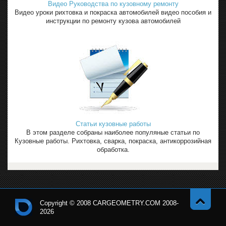
Видео Руководства по кузовному ремонту
Видео уроки рихтовка и покраска автомобилей видео пособия и
инструкции по ремонту кузова автомобилей
Статьи кузовные работы
В этом разделе собраны наиболее популяные статьи по
Кузовные работы. Рихтовка, сварка, покраска, антикоррозийная
обработка.
Copyright © 2008 CARGEOMETRY.COM 2008-
2026
Навер
Кон
х