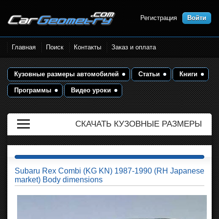
Регистрация
Войти
Размеры кузова автомобилей.
Главная
Поиск
Контакты
Заказ и оплата
Контрольные точки и кузовные
размеры. Геометрия кузова
Кузовные размеры автомобилей
Статьи
Книги
Программы
Видео уроки
СКАЧАТЬ КУЗОВНЫЕ РАЗМЕРЫ
Subaru Rex Combi (KG KN) 1987-1990 (RH Japanese
market) Body dimensions