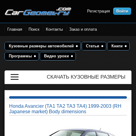
Регистрация
Войти
Размеры кузова автомобилей.
Главная
Поиск
Контакты
Заказ и оплата
Контрольные точки и кузовные
размеры. Геометрия кузова
Кузовные размеры автомобилей
Статьи
Книги
Программы
Видео уроки
СКАЧАТЬ КУЗОВНЫЕ РАЗМЕРЫ
Honda Avancier (TA1 TA2 TA3 TA4) 1999-2003 (RH
Japanese market) Body dimensions