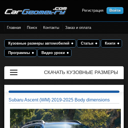
Регистрация
Войти
Размеры кузова автомобилей.
Главная
Поиск
Контакты
Заказ и оплата
Контрольные точки и кузовные
размеры. Геометрия кузова
Кузовные размеры автомобилей
Статьи
Книги
Программы
Видео уроки
СКАЧАТЬ КУЗОВНЫЕ РАЗМЕРЫ
Subaru Ascent (WM) 2019-2025 Body dimensions