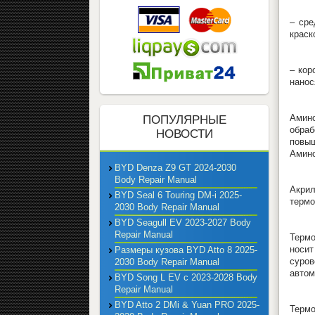
– сре
краск
– кор
нанос
Амино
ПОПУЛЯРНЫЕ
обраб
НОВОСТИ
повыш
Амино
BYD Denza Z9 GT 2024-2030
Body Repair Manual
Акри
BYD Seal 6 Touring DM-i 2025-
термо
2030 Body Repair Manual
BYD Seagull EV 2023-2027 Body
Repair Manual
Термо
носит
Размеры кузова BYD Atto 8 2025-
суров
2030 Body Repair Manual
автом
BYD Song L EV с 2023-2028 Body
Repair Manual
BYD Atto 2 DMi & Yuan PRO 2025-
Терм