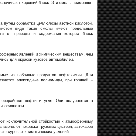
еспечивают хороший блеск. Эти смолы применяют
 путем обработки целлюлозы азотной кислотой.
 чистом виде такие смолы имеют предельные
сти от природы и содержания которых блеск
осферных явлений и химическим веществам, чем
ись для окраски кузовов автомобилей.
емые из побочных продуктов нефтехимии. Для
азуются эпоксидные полиамиды, при горячей –
переработке нефти и угля. Они получаются в
 изосианатом.
ают исключительной стойкостью к атмосферному
пазоне: от покраски грузовых цистерн, автокаров
твию суровых климатических условий.