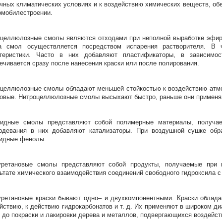
чных климатических условиях и к воздействию химических веществ, об
омобилестроении.
целлюлозные смолы являются отходами при неполной выработке эфира
а смол осуществляется посредством испарения растворителя. В
ктеристики. Часто в них добавляют пластификаторы, в зависимо
ечивается сразу после нанесения краски или после полирования.
целлюлозные смолы обладают меньшей стойкостью к воздействию атм
овые. Нитроцеллюлозные смолы высыхают быстро, раньше они применял
сидные смолы представляют собой полимерные материалы, получа
рдевания в них добавляют катализаторы. При воздушной сушке обр
идные фенолы.
уретановые смолы представляют собой продукты, получаемые при 
ьтате химического взаимодействия соединений свободного гидроксила с
ретановые краски бывают одно– и двухкомпонентными. Краски облад
йствию, к действию гидрокарбонатов и т. д. Их применяют в широком диа
д. до покраски и лакировки дерева и металлов, подвергающихся воздейс