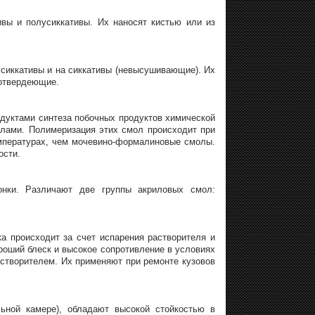
вы и полусиккативы. Их наносят кистью или из
сиккативы и на сиккативы (невысушивающие). Их
мотвердеющие.
уктами синтеза побочных продуктов химической
олами. Полимеризация этих смол происходит при
мпературах, чем мочевино-формалиновые смолы.
ости.
онки. Различают две группы акриловых смол:
 происходит за счет испарения растворителя и
роший блеск и высокое сопротивление в условиях
створителем. Их применяют при ремонте кузовов
ной камере), обладают высокой стойкостью в