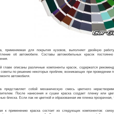
ка, применяемая для покрытия кузовов, выполняет двойную рабо
атление об автомобиле. Составы автомобильных красок постоянно 
ения.
й главе описаны различные компоненты красок, содержатся рекоменд
 советы по решению некоторых проблем, возникающих при проведении п
емонте автомобиля.
ка представляет собой механическую смесь цветного нерастворим
вителем. После нанесения и сушки краска создает пленку или цве
нью блеска. Если лак не цветной и образованная им пленка прозрачная, т
ая к применению краска состоит из следующих компонентов: связую