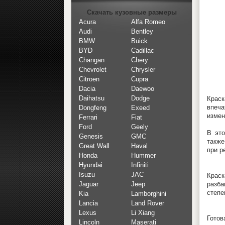
Скачать кузовные размеры
Acura
Alfa Romeo
Audi
Bentley
BMW
Buick
BYD
Cadillac
Changan
Chery
Chevrolet
Chrysler
Citroen
Cupra
Dacia
Daewoo
Daihatsu
Dodge
Крас
впеч
Dongfeng
Exeed
измен
Ferrari
Fiat
Ford
Geely
В это
Genesis
GMC
также
Great Wall
Haval
при р
Honda
Hummer
Hyundai
Infiniti
Isuzu
JAC
Крас
разба
Jaguar
Jeep
степе
Kia
Lamborghini
Lancia
Land Rover
Lexus
Li Xiang
Готов
Lincoln
Maserati