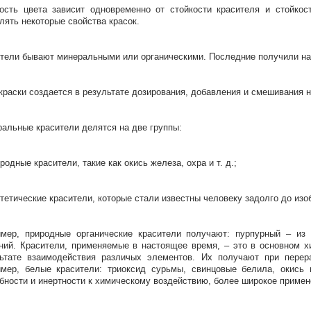
ость цвета зависит одновременно от стойкости красителя и стойкос
лять некоторые свойства красок.
тели бывают минеральными или органическими. Последние получили на
краски создается в результате дозирования, добавления и смешивания н
альные красители делятся на две группы:
иродные красители, такие как окись железа, охра и т. д.;
нтетические красители, которые стали известны человеку задолго до из
мер, природные органические красители получают: пурпурный – из 
ний. Красители, применяемые в настоящее время, – это в основном 
ьтате взаимодействия различых элементов. Их получают при перера
мер, белые красители: триоксид сурьмы, свинцовые белила, окись 
бности и инертности к химическому воздействию, более широкое примен