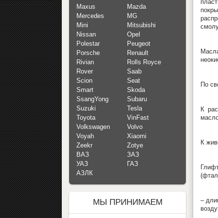
пласт
Maxus
Mazda
покры
Mercedes
MG
распр
Mini
Mitsubishi
смолу
Nissan
Opel
Polestar
Peugeot
Масла
Porsche
Renault
неоки
Rivian
Rolls Royce
Rover
Saab
Scion
Seat
По св
Smart
Skoda
SsangYong
Subaru
Suzuki
Tesla
К рас
масло
Toyota
VinFast
Volkswagen
Volvo
Voyah
Xiaomi
К жив
Zeekr
Zotye
ВАЗ
ЗАЗ
УАЗ
ГАЗ
Глифт
АЗЛК
(фтал
– дли
МЫ ПРИНИМАЕМ
возду