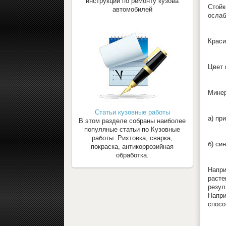
инструкции по ремонту кузова
Стойк
автомобилей
ослаб
Краси
Цвет 
Минер
Статьи кузовные работы
а) пр
В этом разделе собраны наиболее
популяные статьи по Кузовные
работы. Рихтовка, сварка,
б) си
покраска, антикоррозийная
обработка.
Напри
расте
резул
Напри
спосо