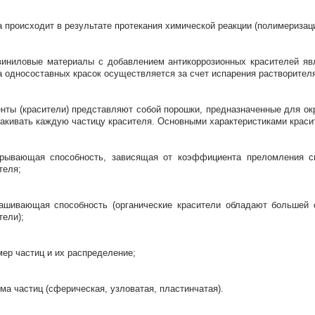
 происходит в результате протекания химической реакции (полимеризаци
иниловые материалы с добавлением антикоррозионных красителей явл
 односоставных красок осуществляется за счет испарения растворителя
нты (красители) представляют собой порошки, предназначенные для ок
акивать каждую частицу красителя. Основными характеристиками краси
рывающая способность, зависящая от коэффициента преломления св
теля;
ашивающая способность (органические красители обладают большей
тели);
мер частиц и их распределение;
ма частиц (сферическая, узловатая, пластинчатая).