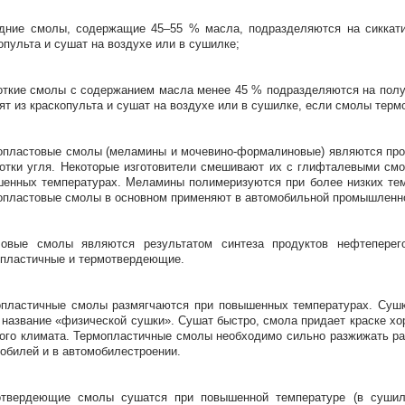
дние смолы, содержащие 45–55 % масла, подразделяются на сиккати
опульта и сушат на воздухе или в сушилке;
откие смолы с содержанием масла менее 45 % подразделяются на полу
ят из краскопульта и сушат на воздухе или в сушилке, если смолы тер
пластовые смолы (меламины и мочевино-формалиновые) являются прод
отки угля. Некоторые изготовители смешивают их с глифталевыми см
енных температурах. Меламины полимеризуются при более низких те
пластовые смолы в основном применяют в автомобильной промышленн
ловые смолы являются результатом синтеза продуктов нефтеперег
пластичные и термотвердеющие.
пластичные смолы размягчаются при повышенных температурах. Сушка
 название «физической сушки». Сушат быстро, смола придает краске хо
ого климата. Термопластичные смолы необходимо сильно разжижать ра
обилей и в автомобилестроении.
отвердеющие смолы сушатся при повышенной температуре (в сушиль