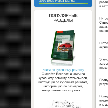
2030 Body Repair Manual
разли
в авт
ПОПУЛЯРНЫЕ
Нитро
РАЗДЕЛЫ
Сушк
хара
обесп
Нитро
акрил
Эпок
затве
эпокс
Книги по кузовному ремонту
Скачайте Бесплатно книги по
кузовному ремонту автомобилей,
Поли
инструкции по кузовным работам,
резул
информацию по размерам,
контрольные точки кузова. ...
Полиу
возде
и т. 