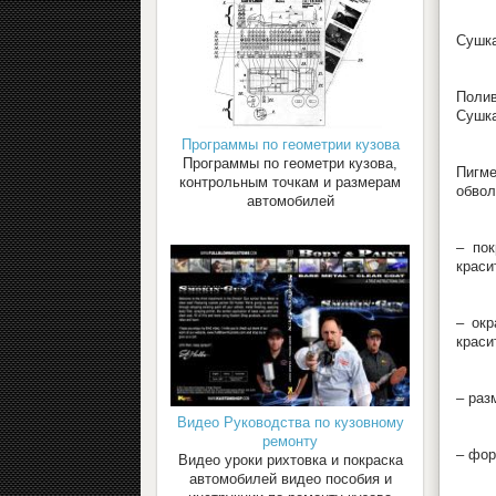
Сушка
Полив
Сушка
Программы по геометрии кузова
Программы по геометри кузова,
Пигме
контрольным точкам и размерам
обвол
автомобилей
– пок
краси
– окр
краси
– раз
Видео Руководства по кузовному
ремонту
– фор
Видео уроки рихтовка и покраска
автомобилей видео пособия и