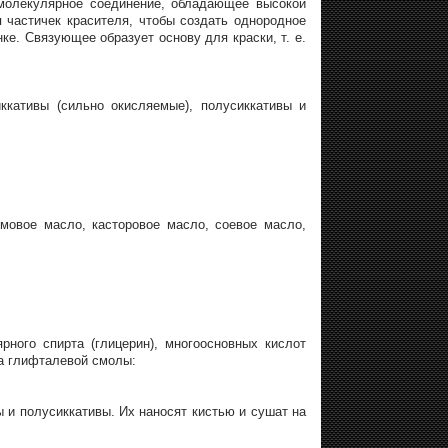
молекулярное соединение, обладающее высокой
 частичек красителя, чтобы создать однородное
ке. Связующее образует основу для краски, т. е.
ккативы (сильно окисляемые), полусиккативы и
мовое масло, касторовое масло, соевое масло,
ного спирта (глицерин), многоосновных кислот
па глифталевой смолы:
и полусиккативы. Их наносят кистью и сушат на