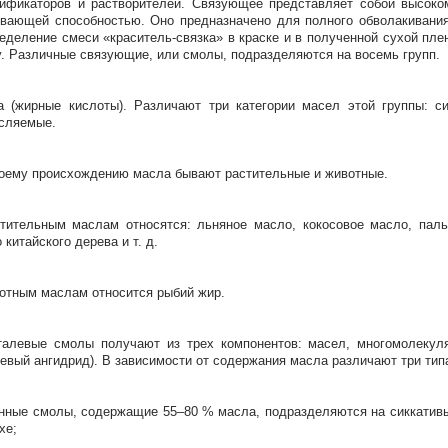
ификаторов и растворителей. Связующее представляет собой высоко
вающей способностью. Оно предназначено для полного обволакивания
еделение смеси «краситель-связка» в краске и в полученной сухой плен
. Различные связующие, или смолы, подразделяются на восемь групп.
 (жирные кислоты). Различают три категории масел этой группы: си
сляемые.
оему происхождению масла бывают растительные и животные.
тительным маслам относятся: льняное масло, кокосовое масло, паль
 китайского дерева и т. д.
отным маслам относится рыбий жир.
алевые смолы получают из трех компонентов: масел, многомолекуляр
евый ангидрид). В зависимости от содержания масла различают три ти
нные смолы, содержащие 55–80 % масла, подразделяются на сиккативы 
хе;