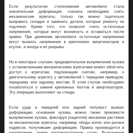
Если результатом столкновения автомобиля стала
значительная деформация, сначала необходимо снять
механические агрегаты, только так можно тщательно
выправить складки и заменить детали, которые ремонту не
подлежат. Кроме того, это позволит снять остаточные
напряжения, которые могут возникнуть и оставаться после
правки. При движении автомобиля остаточные напряжения
могут вызвать напряжения в креплениях амортизаторов и
втулок, а иногда и их разрывы.
Но в некоторых случаях предварительное выпрямление кузова
с установленными механическими агрегатами может облегчить
доступ к агрегатам, подлежащим снятию, например, к
двигательному агрегату у автомобилей с передним приводом,
переднему или заднему мостам. В этом случае необходимо
позаботиться о замене крепежных болтов и амортизаторов.
Эту операцию выполняют на стенде.
Если удар в передний или задний полумост вызвал
деформацию основания кузова, можно также произвести
выпрямление кузова, фиксируя (зацепляя) механизм растяжки
за механические агрегаты, например, ободы колес или рычаги
подвесок, получившие деформацию. Правка производится в
направлении, прямо противоположном удару. Выполнение