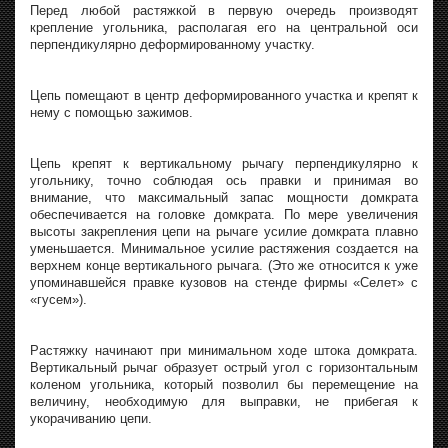
Перед любой растяжкой в первую очередь производят
крепление угольника, располагая его на центральной оси
перпендикулярно деформированному участку.
Цепь помещают в центр деформированного участка и крепят к
нему с помощью зажимов.
Цепь крепят к вертикальному рычагу перпендикулярно к
угольнику, точно соблюдая ось правки и принимая во
внимание, что максимальный запас мощности домкрата
обеспечивается на головке домкрата. По мере увеличения
высоты закрепления цепи на рычаге усилие домкрата плавно
уменьшается. Минимальное усилие растяжения создается на
верхнем конце вертикального рычага. (Это же относится к уже
упоминавшейся правке кузовов на стенде фирмы «Селет» с
«гусем»).
Растяжку начинают при минимальном ходе штока домкрата.
Вертикальный рычаг образует острый угол с горизонтальным
коленом угольника, который позволил бы перемещение на
величину, необходимую для выправки, не прибегая к
укорачиванию цепи.