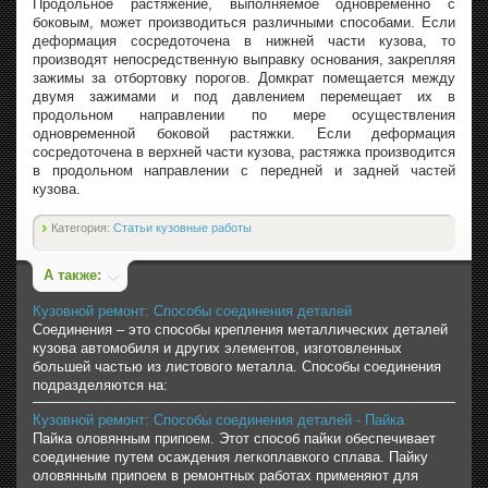
Продольное растяжение, выполняемое одновременно с
боковым, может производиться различными способами. Если
деформация сосредоточена в нижней части кузова, то
производят непосредственную выправку основания, закрепляя
зажимы за отбортовку порогов. Домкрат помещается между
двумя зажимами и под давлением перемещает их в
продольном направлении по мере осуществления
одновременной боковой растяжки. Если деформация
сосредоточена в верхней части кузова, растяжка производится
в продольном направлении с передней и задней частей
кузова.
Категория:
Статьи кузовные работы
А также:
Кузовной ремонт: Способы соединения деталей
Соединения – это способы крепления металлических деталей
кузова автомобиля и других элементов, изготовленных
большей частью из листового металла. Способы соединения
подразделяются на:
Кузовной ремонт: Способы соединения деталей - Пайка
Пайка оловянным припоем. Этот способ пайки обеспечивает
соединение путем осаждения легкоплавкого сплава. Пайку
оловянным припоем в ремонтных работах применяют для