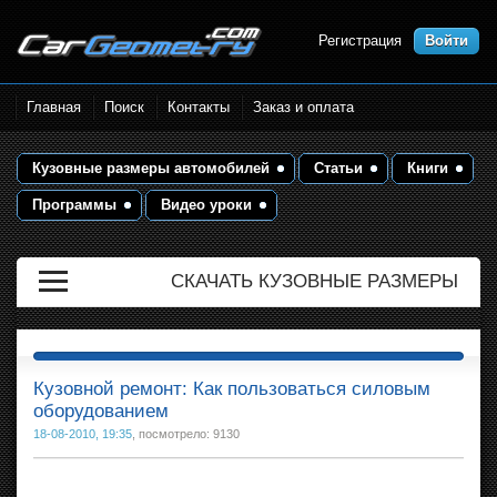
Регистрация
Войти
Размеры кузова автомобилей.
Главная
Поиск
Контакты
Заказ и оплата
Контрольные точки и кузовные
размеры. Геометрия кузова
Кузовные размеры автомобилей
Статьи
Книги
Программы
Видео уроки
СКАЧАТЬ КУЗОВНЫЕ РАЗМЕРЫ
Кузовной ремонт: Как пользоваться силовым
оборудованием
18-08-2010, 19:35
, посмотрело: 9130