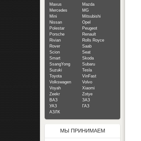
Maxus
Mazda
Mercedes
MG
Mini
Mitsubishi
Nissan
Opel
Polestar
Peugeot
Porsche
Renault
Rivian
Rolls Royce
Rover
Saab
Scion
Seat
Smart
Skoda
SsangYong
Subaru
Suzuki
Tesla
Toyota
VinFast
Volkswagen
Volvo
Voyah
Xiaomi
Zeekr
Zotye
ВАЗ
ЗАЗ
УАЗ
ГАЗ
АЗЛК
МЫ ПРИНИМАЕМ