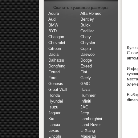
Скачать кузовные размеры
Acura
Alfa Romeo
Audi
Bentley
BMW
Buick
BYD
Cadillac
Changan
Chery
Chevrolet
Chrysler
Кузов
Citroen
Cupra
С пом
Dacia
Daewoo
автом
Daihatsu
Dodge
Dongfeng
Exeed
Инфор
Ferrari
Fiat
кузов
Ford
Geely
места
Genesis
GMC
элеме
Great Wall
Haval
Выбор
Honda
Hummer
dimen
Hyundai
Infiniti
Isuzu
JAC
Jaguar
Jeep
Kia
Lamborghini
Lancia
Land Rover
Lexus
Li Xiang
Lincoln
Maserati