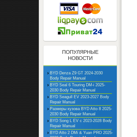
ПОПУЛЯРНЫЕ
НОВОСТИ
BYD Denza Z9 GT 2024-2030
Body Repair Manual
BYD Seal 6 Touring DM-i 2025-
2030 Body Repair Manual
BYD Seagull EV 2023-2027 Body
Repair Manual
Размеры кузова BYD Atto 8 2025-
2030 Body Repair Manual
BYD Song L EV с 2023-2028 Body
Repair Manual
BYD Atto 2 DMi & Yuan PRO 2025-