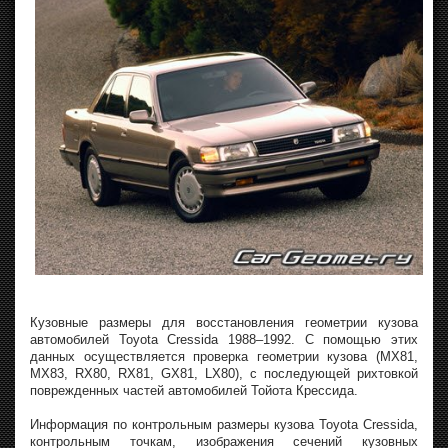
Кузовные размеры для восстановления геометрии кузова
автомобилей Toyota Cressida 1988–1992. С помощью этих
данных осуществляется проверка геометрии кузова (MX81,
MX83, RX80, RX81, GX81, LX80), с последующей рихтовкой
поврежденных частей автомобилей Тойота Крессида.
Информация по контрольным размеры кузова Toyota Cressida,
контрольным точкам, изображения сечений кузовных