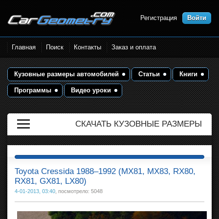
Регистрация
Войти
Размеры кузова автомобилей.
Главная
Поиск
Контакты
Заказ и оплата
Контрольные точки и кузовные
размеры. Геометрия кузова
Кузовные размеры автомобилей
Статьи
Книги
Программы
Видео уроки
СКАЧАТЬ КУЗОВНЫЕ РАЗМЕРЫ
Toyota Cressida 1988–1992 (MX81, MX83, RX80,
RX81, GX81, LX80)
4-01-2013, 03:40
, посмотрело: 5048