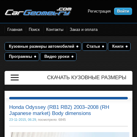
Регистрация
Войти
Размеры кузова автомобилей.
Главная
Поиск
Контакты
Заказ и оплата
Контрольные точки и кузовные
размеры. Геометрия кузова
Кузовные размеры автомобилей
Статьи
Книги
Программы
Видео уроки
СКАЧАТЬ КУЗОВНЫЕ РАЗМЕРЫ
Honda Odyssey (RB1 RB2) 2003–2008 (RH
Japanese market) Body dimensions
23-11-2015, 06:29
, посмотрело: 6845