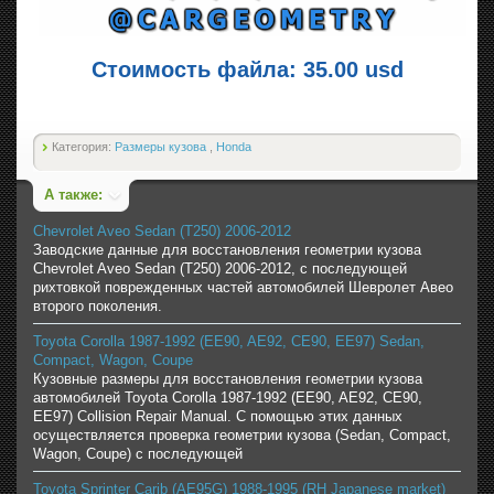
Стоимость файла: 35.00 usd
Категория:
Размеры кузова
,
Honda
А также:
Chevrolet Aveo Sedan (T250) 2006-2012
Заводские данные для восстановления геометрии кузова
Chevrolet Aveo Sedan (T250) 2006-2012, с последующей
рихтовкой поврежденных частей автомобилей Шевролет Авео
второго поколения.
Toyota Corolla 1987-1992 (EE90, AE92, CE90, EE97) Sedan,
Compact, Wagon, Coupe
Кузовные размеры для восстановления геометрии кузова
автомобилей Toyota Corolla 1987-1992 (EE90, AE92, CE90,
EE97) Collision Repair Manual. С помощью этих данных
осуществляется проверка геометрии кузова (Sedan, Compact,
Wagon, Coupe) с последующей
Toyota Sprinter Carib (AE95G) 1988-1995 (RH Japanese market)