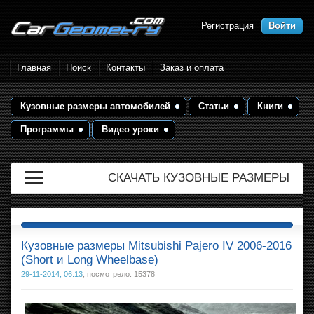
Регистрация
Войти
Размеры кузова автомобилей.
Главная
Поиск
Контакты
Заказ и оплата
Контрольные точки и кузовные
размеры. Геометрия кузова
Кузовные размеры автомобилей
Статьи
Книги
Программы
Видео уроки
СКАЧАТЬ КУЗОВНЫЕ РАЗМЕРЫ
Кузовные размеры Mitsubishi Pajero IV 2006-2016
(Short и Long Wheelbase)
29-11-2014, 06:13
, посмотрело: 15378