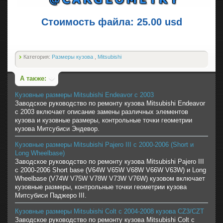
Стоимость файла: 25.00 usd
Категория:
Размеры кузова
,
Mitsubishi
А также:
Кузовные размеры Mitsubishi Endeavor с 2003
Заводское руководство по ремонту кузова Mitsubishi Endeavor
с 2003 включает описание замены различных элементов
кузова и кузовные размеры, контрольные точки геометрии
кузова Митсубиси Эндевор.
Кузовные размеры Mitsubishi Pajero III с 2000-2006 (Short и
Long Wheelbase)
Заводское руководство по ремонту кузова Mitsubishi Pajero III
с 2000-2006 Short base (V64W V65W V68W V66W V63W) и Long
Wheelbase (V74W V75W V78W V73W V76W) кузовом включает
кузовные размеры, контрольные точки геометрии кузова
Митсубиси Паджеро III.
Кузовные размеры Mitsubishi Colt с 2004-2008 кузова CZ3/CZT
Заводское руководство по ремонту кузова Mitsubishi Colt с