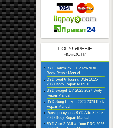
ПОПУЛЯРНЫЕ
НОВОСТИ
BYD Denza Z9 GT 2024-2030
Body Repair Manual
BYD Seal 6 Touring DM-i 2025-
2030 Body Repair Manual
BYD Seagull EV 2023-2027 Body
Repair Manual
BYD Song L EV с 2023-2028 Body
Repair Manual
Размеры кузова BYD Atto 8 2025-
2030 Body Repair Manual
BYD Atto 2 DMi & Yuan PRO 2025-