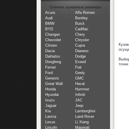
Скачать кузовные размеры
Acura
Alfa Romeo
Audi
Bentley
BMW
Buick
BYD
Cadillac
Changan
Chery
Chevrolet
Chrysler
Кузов
Citroen
Cupra
осуще
Dacia
Daewoo
Daihatsu
Dodge
Выбор
Dongfeng
Exeed
точки
Ferrari
Fiat
Ford
Geely
Genesis
GMC
Great Wall
Haval
Honda
Hummer
Hyundai
Infiniti
Isuzu
JAC
Jaguar
Jeep
Kia
Lamborghini
Lancia
Land Rover
Lexus
Li Xiang
Lincoln
Maserati