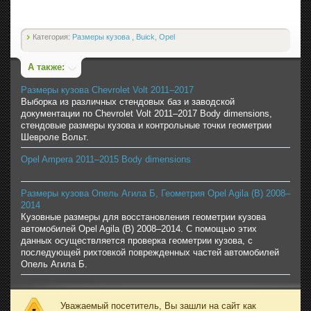
Категория:
Размеры кузова
,
Buick
,
Opel
А также:
Размеры кузова Chevrolet Volt 2011–2017
Выборка из различных стендовых баз и заводской
документации по Chevrolet Volt 2011–2017 Body dimensions,
стендовые размеры кузова и контрольные точки геометрии
Шевроле Вольт.
Opel Ampera 2011–2015 Body dimensions
Размеры кузова Опель Агила Б, Геометрия Opel Agila (B) 2008–
2014
Кузовные размеры для восстановления геометрии кузова
автомобилей Opel Agila (B) 2008–2014. С помощью этих
данных осуществляется проверка геометрии кузова, с
последующей рихтовкой поврежденных частей автомобилей
Опель Агила Б.
Уважаемый посетитель, Вы зашли на сайт как