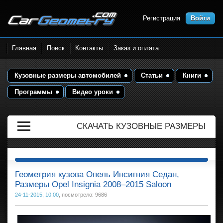
Регистрация
Войти
Размеры кузова автомобилей.
Главная
Поиск
Контакты
Заказ и оплата
Контрольные точки и кузовные
размеры. Геометрия кузова
Кузовные размеры автомобилей
Статьи
Книги
Программы
Видео уроки
СКАЧАТЬ КУЗОВНЫЕ РАЗМЕРЫ
Геометрия кузова Опель Инсигния Седан,
Размеры Opel Insignia 2008–2015 Saloon
24-11-2015, 10:00
, посмотрело: 9686