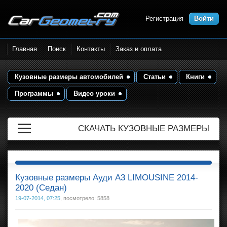
Регистрация
Войти
Размеры кузова автомобилей.
Главная
Поиск
Контакты
Заказ и оплата
Контрольные точки и кузовные
размеры. Геометрия кузова
Кузовные размеры автомобилей
Статьи
Книги
Программы
Видео уроки
СКАЧАТЬ КУЗОВНЫЕ РАЗМЕРЫ
Кузовные размеры Ауди A3 LIMOUSINE 2014-
2020 (Седан)
19-07-2014, 07:25
, посмотрело: 5858