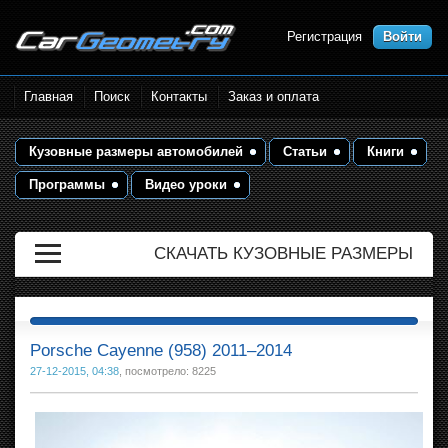
Регистрация
Войти
Размеры кузова автомобилей.
Главная
Поиск
Контакты
Заказ и оплата
Контрольные точки и кузовные
размеры. Геометрия кузова
Кузовные размеры автомобилей
Статьи
Книги
Программы
Видео уроки
СКАЧАТЬ КУЗОВНЫЕ РАЗМЕРЫ
Porsche Cayenne (958) 2011–2014
27-12-2015, 04:38
, посмотрело: 8225