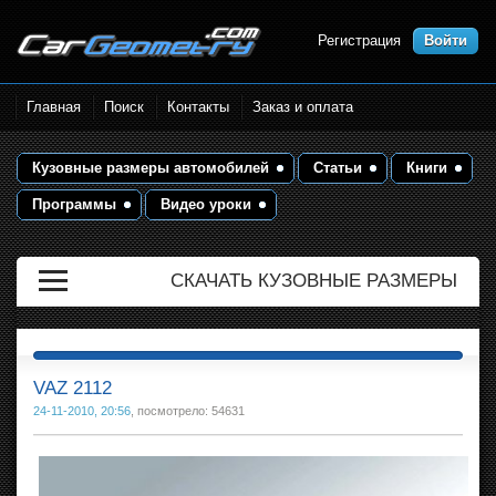
Регистрация
Войти
Размеры кузова автомобилей.
Главная
Поиск
Контакты
Заказ и оплата
Контрольные точки и кузовные
размеры. Геометрия кузова
Кузовные размеры автомобилей
Статьи
Книги
Программы
Видео уроки
СКАЧАТЬ КУЗОВНЫЕ РАЗМЕРЫ
VAZ 2112
24-11-2010, 20:56
, посмотрело: 54631