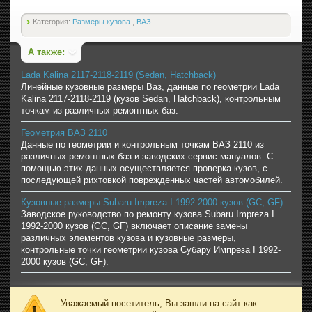
Категория:
Размеры кузова
,
ВАЗ
А также:
Lada Kalina 2117-2118-2119 (Sedan, Hatchback)
Линейные кузовные размеры Ваз, данные по геометрии Lada
Kalina 2117-2118-2119 (кузов Sedan, Hatchback), контрольным
точкам из различных ремонтных баз.
Геометрия ВАЗ 2110
Данные по геометрии и контрольным точкам ВАЗ 2110 из
различных ремонтных баз и заводских сервис мануалов. С
помощью этих данных осуществляется проверка кузов, с
последующей рихтовкой поврежденных частей автомобилей.
Кузовные размеры Subaru Impreza I 1992-2000 кузов (GC, GF)
Заводское руководство по ремонту кузова Subaru Impreza I
1992-2000 кузов (GC, GF) включает описание замены
различных элементов кузова и кузовные размеры,
контрольные точки геометрии кузова Субару Импреза I 1992-
2000 кузов (GC, GF).
Уважаемый посетитель, Вы зашли на сайт как