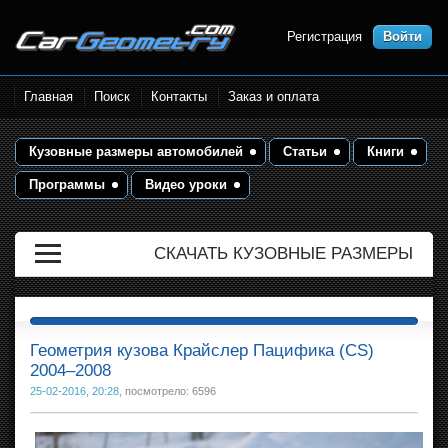
Регистрация
Войти
Размеры кузова автомобилей.
Главная
Поиск
Контакты
Заказ и оплата
Контрольные точки и кузовные
размеры. Геометрия кузова
Кузовные размеры автомобилей
Статьи
Книги
Программы
Видео уроки
СКАЧАТЬ КУЗОВНЫЕ РАЗМЕРЫ
Геометрия кузова Крайслер Пацифика (CS)
2004–2008
25-02-2016, 20:28
, посмотрело: 6596