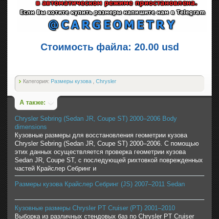
Стоимость файла: 20.00 usd
Категория:
Размеры кузова
,
Chrysler
А также:
Chrysler Sebring (Sedan JR, Coupe ST) 2000–2006 Body
dimensions
Кузовные размеры для восстановления геометрии кузова
Chrysler Sebring (Sedan JR, Coupe ST) 2000–2006. С помощью
этих данных осуществляется проверка геометрии кузова
Sedan JR, Coupe ST, с последующей рихтовкой поврежденных
частей Крайслер Себринг и
Размеры кузова Крайслер Себринг (JS) 2007–2011 Sedan
Кузовные размеры Chrysler PT Cruiser (PT) 2001–2010
Выборка из различных стендовых баз по Chrysler PT Cruiser