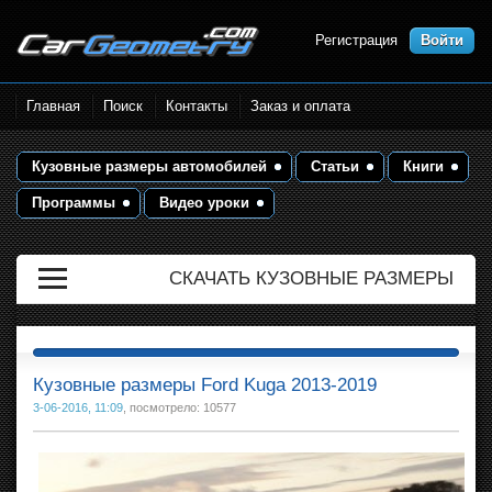
Регистрация
Войти
Размеры кузова автомобилей.
Главная
Поиск
Контакты
Заказ и оплата
Контрольные точки и кузовные
размеры. Геометрия кузова
Кузовные размеры автомобилей
Статьи
Книги
Программы
Видео уроки
СКАЧАТЬ КУЗОВНЫЕ РАЗМЕРЫ
Кузовные размеры Ford Kuga 2013-2019
3-06-2016, 11:09
, посмотрело: 10577